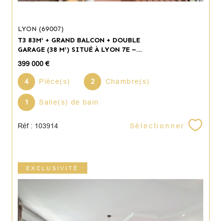
LYON (69007)
T3 83M² + GRAND BALCON + DOUBLE
GARAGE (38 M²) SITUÉ À LYON 7E –...
399 000 €
4
Pièce(s)
2
Chambre(s)
1
Salle(s) de bain
Sélectionner
Réf : 103914
EXCLUSIVITÉ