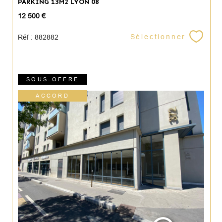
PARKING 13M2 LYON 08
12 500 €
Sélectionner
Réf : 882882
SOUS-OFFRE
ACCORD