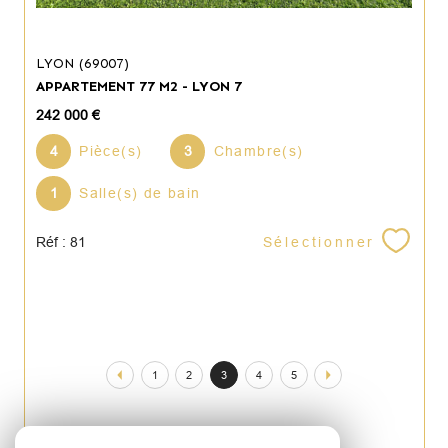
LYON (69007)
APPARTEMENT 77 M2 - LYON 7
242 000 €
4
Pièce(s)
3
Chambre(s)
1
Salle(s) de bain
Sélectionner
Réf : 81
1
2
3
4
5