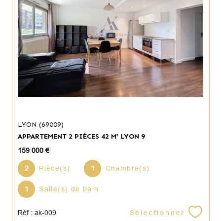
LYON (69009)
APPARTEMENT 2 PIÈCES 42 M² LYON 9
159 000 €
2
Pièce(s)
1
Chambre(s)
1
Salle(s) de bain
Sélectionner
Réf : ak-009