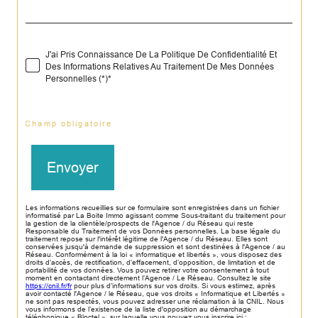
J'ai Pris Connaissance De La Politique De Confidentialité Et
Des Informations Relatives Au Traitement De Mes Données
Personnelles (*)*
* Champ obligatoire
Envoyer
Les informations recueillies sur ce formulaire sont enregistrées dans un fichier
informatisé par La Boite Immo agissant comme Sous-traitant du traitement pour
la gestion de la clientèle/prospects de l'Agence / du Réseau qui reste
Responsable du Traitement de vos Données personnelles. La base légale du
traitement repose sur l'intérêt légitime de l'Agence / du Réseau. Elles sont
conservées jusqu'à demande de suppression et sont destinées à l'Agence / au
Réseau. Conformément à la loi « informatique et libertés », vous disposez des
droits d’accès, de rectification, d’effacement, d’opposition, de limitation et de
portabilité de vos données. Vous pouvez retirer votre consentement à tout
moment en contactant directement l’Agence / Le Réseau. Consultez le site
https://cnil.fr/fr
pour plus d’informations sur vos droits. Si vous estimez, après
avoir contacté l'Agence / le Réseau, que vos droits « Informatique et Libertés »
ne sont pas respectés, vous pouvez adresser une réclamation à la CNIL. Nous
vous informons de l’existence de la liste d'opposition au démarchage
téléphonique « Bloctel », sur laquelle vous pouvez vous inscrire ici :