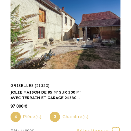
GRISELLES (21330)
JOLIE MAISON DE 85 M² SUR 300 M²
AVEC TERRAIN ET GARAGE 21330...
97 000 €
4
Pièce(s)
3
Chambre(s)
Sélectionner
Réf : 110936