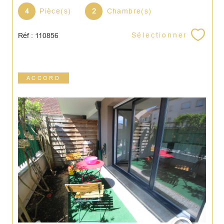
4
Pièce(s)
2
Chambre(s)
Sélectionner
Réf : 110856
ACCORD