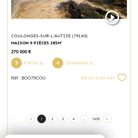
COULONGES-SUR-L'AUTIZE (79160)
MAISON 9 PIÈCES 285M²
270 000 €
9
Pièce(s)
4
Chambre(s)
Sélectionner
Réf : BOO79COU
1
2
3
4
...
1429