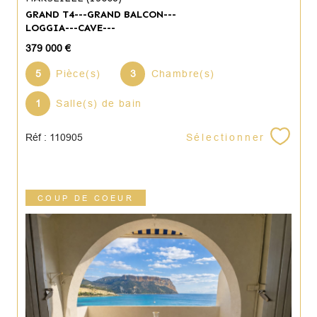
GRAND T4---GRAND BALCON---
LOGGIA---CAVE---
379 000 €
5
Pièce(s)
3
Chambre(s)
1
Salle(s) de bain
Sélectionner
Réf : 110905
COUP DE COEUR