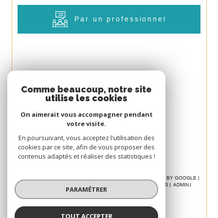
Par un professionnel
J'obtiens une
estimation en 4
Je souhaite une estimation pour
Espace
Comme beaucoup, notre site
étapes
utilise les cookies
PROPRIÉTAIRE
vendre mon bien
louer mon bien
autre
On aimerait vous accompagner pendant
Se connecter
votre visite.
1
2
3
4
Je renseigne les informations de mon
Avis
En poursuivant, vous acceptez l'utilisation des
bien
cookies par ce site, afin de vous proposer des
CLIENT
contenus adaptés et réaliser des statistiques !
Type de bien *
© 2026 | TOUS DROITS RÉSERVÉS | TRADUCTION POWERED BY GOOGLE |
N
NOS HONORAIRES
PLAN DU SITE
MENTIONS LÉGALES
ADMIN
PARAMÉTRER
POLITIQUE RGPD
COOKIES
Sélectionnez le type de bien *
Appartement
Maison
TOUT ACCEPTER