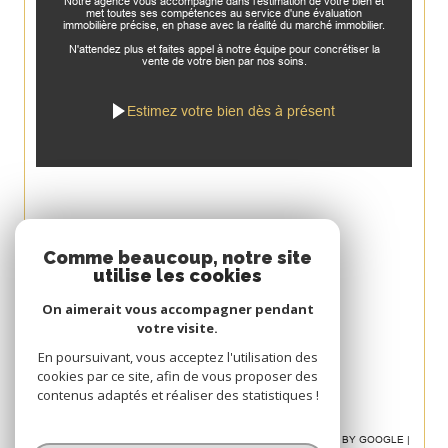
Notre agence vous accompagne dans l'estimation de votre bien et
met toutes ses compétences au service d'une évaluation
immobilière précise, en phase avec la réalité du marché immobilier.
N'attendez plus et faites appel à notre équipe pour concrétiser la
vente de votre bien par nos soins.
Estimez votre bien dès à présent
Espace
Comme beaucoup, notre site
utilise les cookies
PROPRIÉTAIRE
On aimerait vous accompagner pendant
Se connecter
votre visite.
Avis
En poursuivant, vous acceptez l'utilisation des
cookies par ce site, afin de vous proposer des
CLIENT
contenus adaptés et réaliser des statistiques !
© 2026 | TOUS DROITS RÉSERVÉS | TRADUCTION POWERED BY GOOGLE |