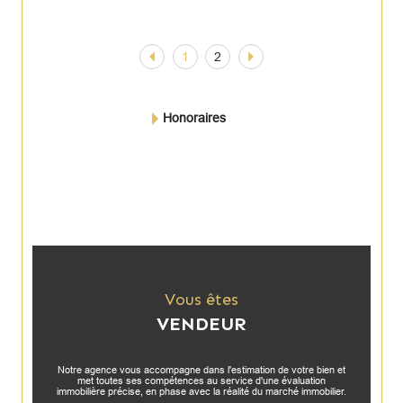
1
2
Honoraires
Vous êtes
VENDEUR
Notre agence vous accompagne dans l'estimation de votre bien et
met toutes ses compétences au service d'une évaluation
immobilière précise, en phase avec la réalité du marché immobilier.