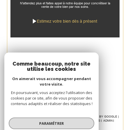
N'attendez plus et faites appel à notre équipe pour concrétiser la
vente de votre bien par nos soins.
Estimez votre bien dès à présent
Espace
Comme beaucoup, notre site
utilise les cookies
PROPRIÉTAIRE
On aimerait vous accompagner pendant
Se connecter
votre visite.
Avis
En poursuivant, vous acceptez l'utilisation des
cookies par ce site, afin de vous proposer des
CLIENT
contenus adaptés et réaliser des statistiques !
© 2026 | TOUS DROITS RÉSERVÉS | TRADUCTION POWERED BY GOOGLE |
NOS HONORAIRES
PLAN DU SITE
MENTIONS LÉGALES
ADMIN
PARAMÉTRER
POLITIQUE RGPD
COOKIES