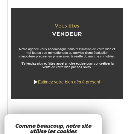
Vous êtes
VENDEUR
Notre agence vous accompagne dans l'estimation de votre bien et
met toutes ses compétences au service d'une évaluation
immobilière précise, en phase avec la réalité du marché immobilier.
N'attendez plus et faites appel à notre équipe pour concrétiser la
vente de votre bien par nos soins.
Estimez votre bien dès à présent
Espace
Comme beaucoup, notre site
utilise les cookies
PROPRIÉTAIRE