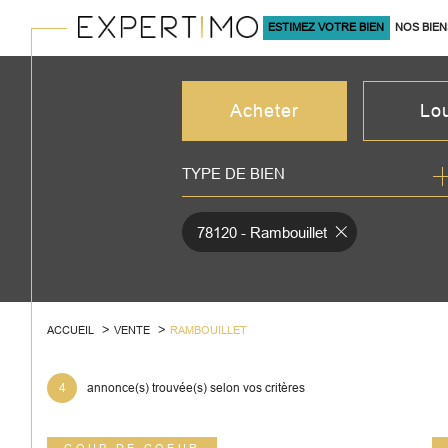
ESTIMEZ VOTRE BIEN
NOS BIEN
À LA VENTE
Acheter
Lo
TYPE DE BIEN
de l'ancien
à l'an
du neuf
en sa
78120 - Rambouillet
de l'immo pro
de l'
ACCUEIL
VENTE
RAMBOUILLET
4
annonce(s) trouvée(s) selon vos critères
COUP DE COEUR