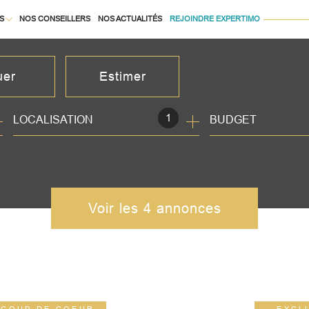
S
NOS CONSEILLERS
NOS ACTUALITÉS
REJOINDRE EXPERTIMO
À LA LOCATION
uer
Estimer
1
LOCALISATION
BUDGET
née
isonnier
immo pro
Voir les
4
annonces
COUP DE COEUR
EXCL