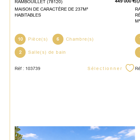
449 000 €
RAMBOUILLET (78120)
MAISON DE CARACTÈRE DE 237M²
R
HABITABLES
R
M
10
Pièce(s)
6
Chambre(s)
2
Salle(s) de bain
Sélectionner
Réf : 103739
Ré