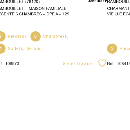
499 000 €
RAMBOUILLET (78120)
RAMBOUILL
AMBOUILLET – MAISON FAMILIALE
CHARMANTE
ÉCENTE 6 CHAMBRES – DPE A – 129
VIEILLE EGL
²
7
Pièce(s)
6
Chambre(s)
1
Salle(s) de bain
3
Pièc
Sélectionner
f : 108973
Réf : 10841