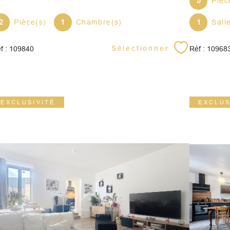
5
Pièc
2
Pièce(s)
1
Chambre(s)
1
Sall
Sélectionner
f : 109840
Réf : 10968
EXCLUSIVITÉ
EXCLUS