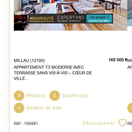
165 000 €
MILLAU (12100)
APPARTEMENT T3 MODERNE AVEC
A
TERRASSE SANS VIS-À-VIS – CŒUR DE
VILLE...
3
Pièce(s)
2
Chambre(s)
1
Salle(s) de bain
Sélectionner
Réf : 109481
Ré