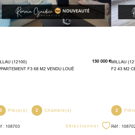
130 000 €
MILLAU (12100)
MILLAU (12
PPARTEMENT F3 68 M2 VENDU LOUÉ
F2 43 M2 C
3
Pièce(s)
2
Chambre(s)
2
Pièc
Sélectionner
f : 108703
Réf : 10870