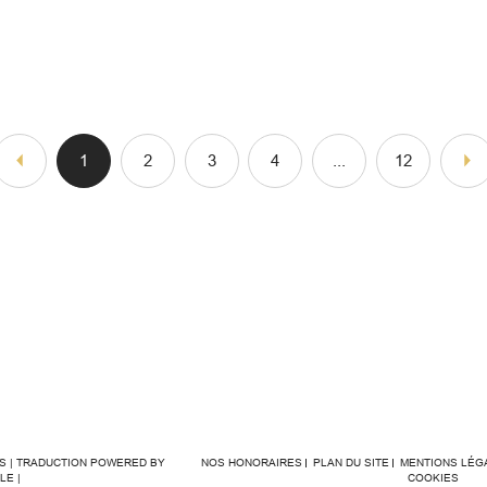
1
2
3
4
...
12
ÉS | TRADUCTION POWERED BY
NOS HONORAIRES
PLAN DU SITE
MENTIONS LÉG
LE |
COOKIES