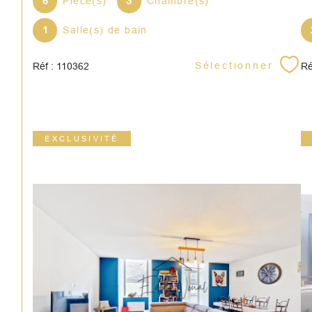
6
Pièce(s)
3
Chambre(s)
1
Salle(s) de bain
Sélectionner
Réf : 110362
Ré
EXCLUSIVITÉ