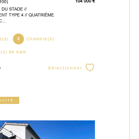
104 000 €
100)
DU STADE //
NT TYPE 4 // QUATRIÈME
...
e(s)
3
Chambre(s)
e(s) de bain
Sélectionner
0
IVITÉ