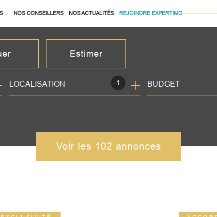
S
NOS CONSEILLERS
NOS ACTUALITÉS
REJOINDRE EXPERTIMO
À LA LOCATION
uer
Estimer
1
LOCALISATION
BUDGET
née
isonnier
immo pro
Voir les
102
annonces
EXCLUSIVITÉ
ACCOR