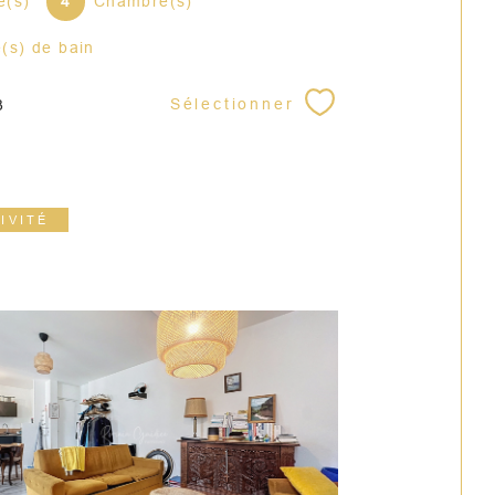
e(s)
4
Chambre(s)
e(s) de bain
Sélectionner
3
IVITÉ