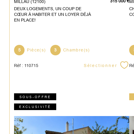
315 000 €
MILLAU (12100)
DEUX LOGEMENTS, UN COUP DE
C
CŒUR À HABITER ET UN LOYER DÉJÀ
CO
EN PLACE!
5
Pièce(s)
3
Chambre(s)
Sélectionner
Réf : 110715
Ré
SOUS-OFFRE
EXCLUSIVITÉ