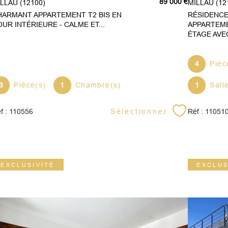
89 000 €
MILLAU (12100)
MILLAU (12
HARMANT APPARTEMENT T2 BIS EN
RÉSIDENCE 
UR INTÉRIEURE - CALME ET...
APPARTEME
ÉTAGE AVEC
4
Pièc
3
Pièce(s)
1
Chambre(s)
1
Sall
Sélectionner
f : 110556
Réf : 11051
EXCLUSIVITÉ
EXCLUS