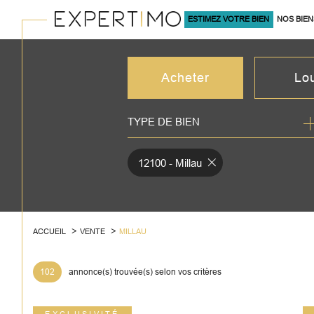
ESTIMEZ VOTRE BIEN
NOS BIEN
À LA VENTE
Acheter
Lo
TYPE DE BIEN
de l'ancien
à l'an
du neuf
en sa
12100 - Millau
de l'immo pro
de l'
ACCUEIL
VENTE
MILLAU
102
annonce(s) trouvée(s) selon vos critères
EXCLUSIVITÉ