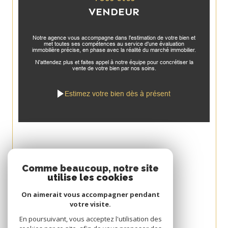
VENDEUR
Notre agence vous accompagne dans l'estimation de votre bien et
met toutes ses compétences au service d'une évaluation
immobilière précise, en phase avec la réalité du marché immobilier.
N'attendez plus et faites appel à notre équipe pour concrétiser la
vente de votre bien par nos soins.
Estimez votre bien dès à présent
Espace
Comme beaucoup, notre site
utilise les cookies
PROPRIÉTAIRE
On aimerait vous accompagner pendant
Se connecter
votre visite.
Avis
En poursuivant, vous acceptez l'utilisation des