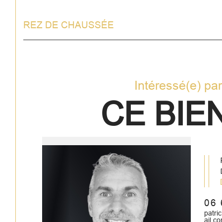
REZ DE CHAUSSÉE
Intéressé(e) pa
CE BIEN
06 
patr
ail.c