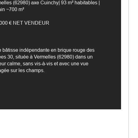
elles (62980) axe Cuinchy| 93 m² habitables | 
ain ~700 m²
mbre de niveaux
 000 € NET VENDEUR
censeur
e bâtisse indépendante en brique rouge des 
es 30, située à Vermelles (62980) dans un 
eur calme, sans vis-à-vis et avec une vue 
gée sur les champs.
BIEN
 m² habitables – 1 chambre à l'étage
and séjour avec cuisine ouverte, lumineuse et 
ersante