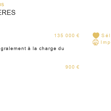
os
• Po
RD
ÈRES
• Ca
135 000 €
Sél
Imp
L'E
égralement à la charge du
• Te
• Pa
900 €
pas
GAR
Rare 
exten