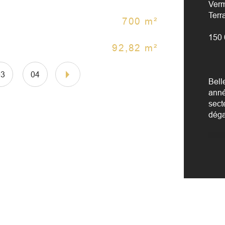
Verm
Terr
700 m²
No
150
92,82 m²
As
03
04
Bell
anné
sect
déga
LE 
• 93
• Gr
trav