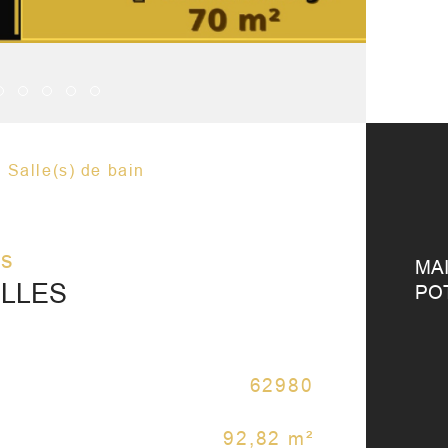
Salle(s) de bain
os
MAI
ELLES
PO
62980
No
Caractér
92,82 m²
No