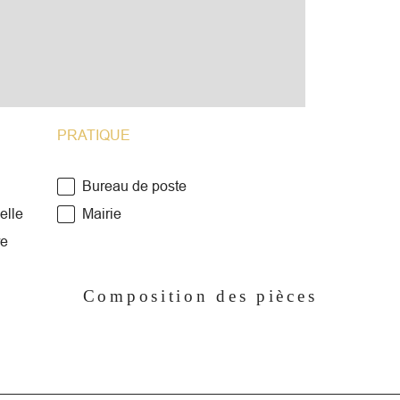
PRIX
Cont
immo
PRATIQUE
.
Bureau de poste
elle
Mairie
re
Composition des pièces
Ann
com
Les 