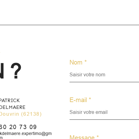
expo
r
Nom *
 ?
E-mail *
PATRICK
DELMAERE
Douvrin (62138)
60 20 73 09
ickdelmaere.expertimo@gm
Message *
om