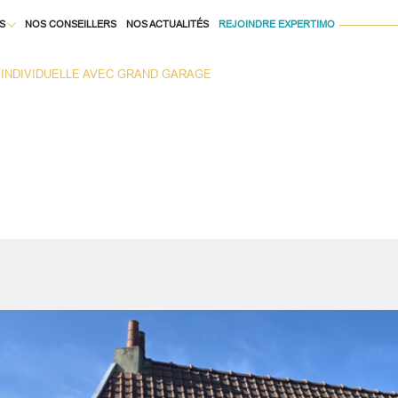
S
NOS CONSEILLERS
NOS ACTUALITÉS
REJOINDRE EXPERTIMO
Voir les
1
annonces
INDIVIDUELLE AVEC GRAND GARAGE
À LA LOCATION
uer
Estimer
1
LOCALISATION
BUDGET
née
isonnier
immo pro