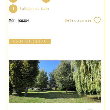
1
Salle(s) de bain
Sélectionner
Réf : 109384
COUP DE COEUR