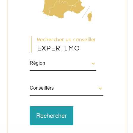
Rechercher un conseiller
EXPERTIMO
Région
Merci
de
sélectionner
une
Conseillers
région
Conseillers
Rechercher