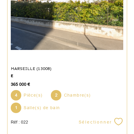
MARSEILLE (13008)
E
365 000 €
4
Pièce(s)
2
Chambre(s)
1
Salle(s) de bain
Sélectionner
Réf : 022