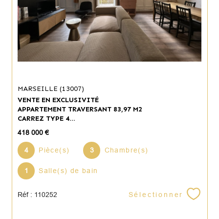
MARSEILLE (13007)
VENTE EN EXCLUSIVITÉ
APPARTEMENT TRAVERSANT 83,97 M2
CARREZ TYPE 4...
418 000 €
4
Pièce(s)
3
Chambre(s)
1
Salle(s) de bain
Sélectionner
Réf : 110252