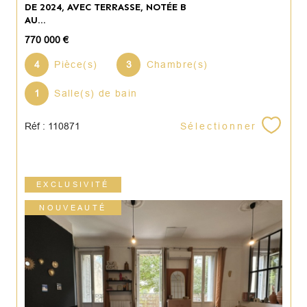
DE 2024, AVEC TERRASSE, NOTÉE B
AU...
770 000 €
4
Pièce(s)
3
Chambre(s)
1
Salle(s) de bain
Sélectionner
Réf : 110871
EXCLUSIVITÉ
NOUVEAUTÉ