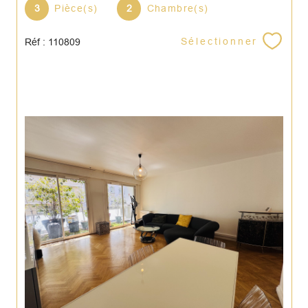
3
Pièce(s)
2
Chambre(s)
Sélectionner
Réf : 110809