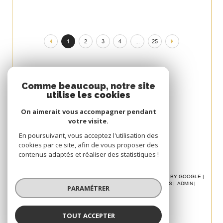
1
2
3
4
...
25
Espace
Comme beaucoup, notre site
utilise les cookies
PROPRIÉTAIRE
On aimerait vous accompagner pendant
Se connecter
votre visite.
Avis
En poursuivant, vous acceptez l'utilisation des
cookies par ce site, afin de vous proposer des
CLIENT
contenus adaptés et réaliser des statistiques !
© 2026 | TOUS DROITS RÉSERVÉS | TRADUCTION POWERED BY GOOGLE |
NOS HONORAIRES
PLAN DU SITE
MENTIONS LÉGALES
ADMIN
PARAMÉTRER
POLITIQUE RGPD
COOKIES
TOUT ACCEPTER