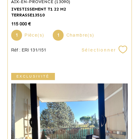
AIX-EN-PROVENCE (13090)
IVESTISSEMENT T1 22 M2
TERRASSE13510
115 000 €
1
Pièce(s)
1
Chambre(s)
Sélectionner
Réf : ERI 131/151
EXCLUSIVITÉ