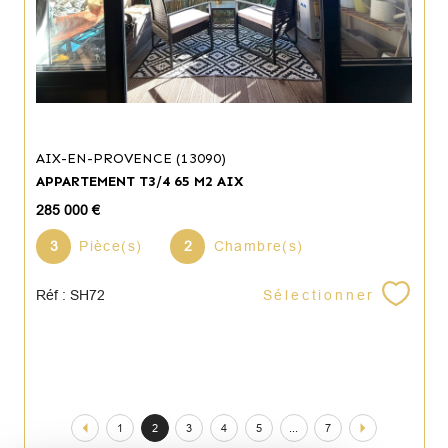
AIX-EN-PROVENCE (13090)
APPARTEMENT T3/4 65 M2 AIX
285 000 €
3
Pièce(s)
2
Chambre(s)
Sélectionner
Réf : SH72
1
2
3
4
5
...
7