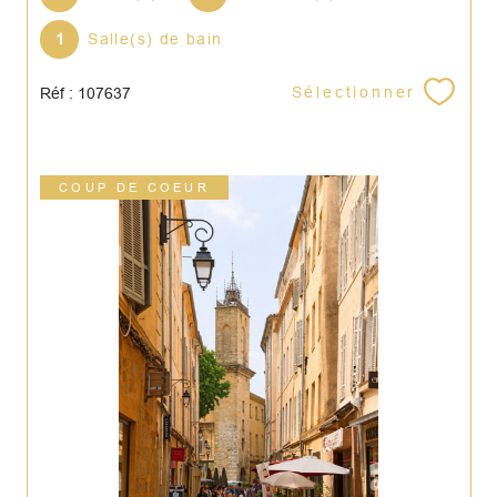
1
Salle(s) de bain
Sélectionner
Réf : 107637
COUP DE COEUR