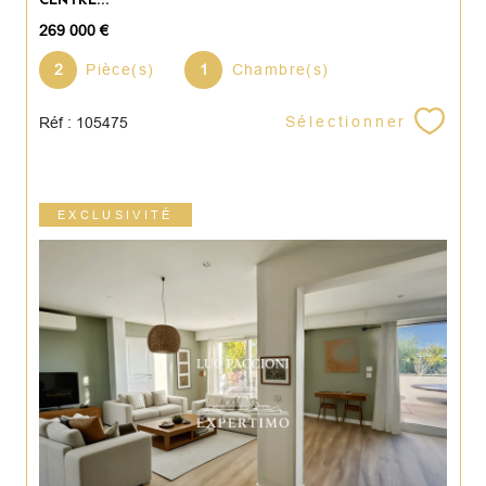
269 000 €
2
Pièce(s)
1
Chambre(s)
Sélectionner
Réf : 105475
EXCLUSIVITÉ