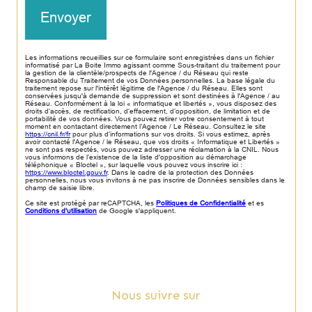
Envoyer
Les informations recueillies sur ce formulaire sont enregistrées dans un fichier
informatisé par La Boite Immo agissant comme Sous-traitant du traitement pour
la gestion de la clientèle/prospects de l'Agence / du Réseau qui reste
Responsable du Traitement de vos Données personnelles. La base légale du
traitement repose sur l'intérêt légitime de l'Agence / du Réseau. Elles sont
conservées jusqu'à demande de suppression et sont destinées à l'Agence / au
Réseau. Conformément à la loi « informatique et libertés », vous disposez des
droits d’accès, de rectification, d’effacement, d’opposition, de limitation et de
portabilité de vos données. Vous pouvez retirer votre consentement à tout
moment en contactant directement l’Agence / Le Réseau. Consultez le site
https://cnil.fr/fr
pour plus d’informations sur vos droits. Si vous estimez, après
avoir contacté l'Agence / le Réseau, que vos droits « Informatique et Libertés »
ne sont pas respectés, vous pouvez adresser une réclamation à la CNIL. Nous
vous informons de l’existence de la liste d'opposition au démarchage
téléphonique « Bloctel », sur laquelle vous pouvez vous inscrire ici :
https://www.bloctel.gouv.fr
. Dans le cadre de la protection des Données
personnelles, nous vous invitons à ne pas inscrire de Données sensibles dans le
champ de saisie libre.
Ce site est protégé par reCAPTCHA, les
Politiques de Confidentialité
et es
Conditions d'utilisation
de Google s'appliquent.
Nous suivre sur