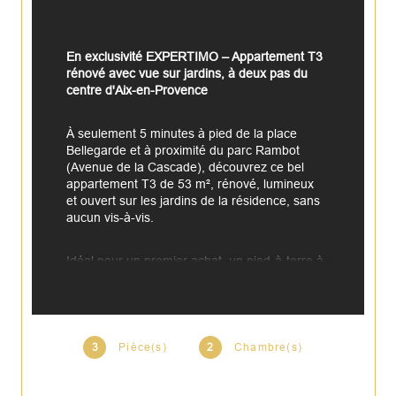
En exclusivité EXPERTIMO – Appartement T3 
rénové avec vue sur jardins, à deux pas du 
centre d'Aix-en-Provence
À seulement 5 minutes à pied de la place 
Bellegarde et à proximité du parc Rambot 
(Avenue de la Cascade), découvrez ce bel 
appartement T3 de 53 m², rénové, lumineux 
et ouvert sur les jardins de la résidence, sans 
aucun vis-à-vis. 
Idéal pour un premier achat, un pied-à-terre à 
Aix-en-Provence ou un investissement locatif, 
il ne vous reste plus qu'à y installer vos 
meubles.
3
Pièce(s)
2
Chambre(s)
L'appartement offre une agréable pièce de vie 
avec cuisine ouverte, prolongée par deux 
loggias exposées à l'est, parfaites pour 