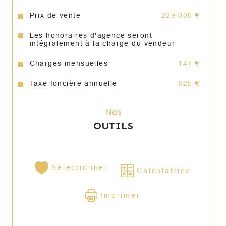
Prix de vente
229 000 €
Les honoraires d'agence seront
Volets roulants électriques
intégralement à la charge du vendeur
Charges mensuelles
147 €
Taxe foncière annuelle
825 €
Électricité remise aux normes
Nos
OUTILS
Cuisine équipée (plaque de cuisson, 
four et hotte)
Sélectionner
Calculatrice
Cave privative de 5 m²
Imprimer