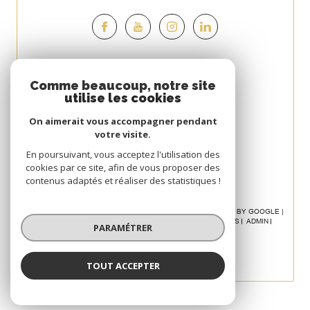
Espace
Comme beaucoup, notre site
utilise les cookies
PROPRIÉTAIRE
On aimerait vous accompagner pendant
Se connecter
votre visite.
Avis
En poursuivant, vous acceptez l'utilisation des
cookies par ce site, afin de vous proposer des
CLIENT
contenus adaptés et réaliser des statistiques !
© 2026 | TOUS DROITS RÉSERVÉS | TRADUCTION POWERED BY GOOGLE |
NOS HONORAIRES
PLAN DU SITE
MENTIONS LÉGALES
ADMIN
PARAMÉTRER
POLITIQUE RGPD
COOKIES
TOUT ACCEPTER