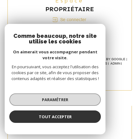
Espace
PROPRIÉTAIRE
Se connecter
Avis
Comme beaucoup, notre site
CLIENT
utilise les cookies
On aimerait vous accompagner pendant
votre visite.
© 2026 | TOUS DROITS RÉSERVÉS | TRADUCTION POWERED BY GOOGLE |
NOS HONORAIRES
PLAN DU SITE
MENTIONS LÉGALES
ADMIN
En poursuivant, vous acceptez l'utilisation des
POLITIQUE RGPD
COOKIES
cookies par ce site, afin de vous proposer des
contenus adaptés et réaliser des statistiques !
PARAMÉTRER
TOUT ACCEPTER