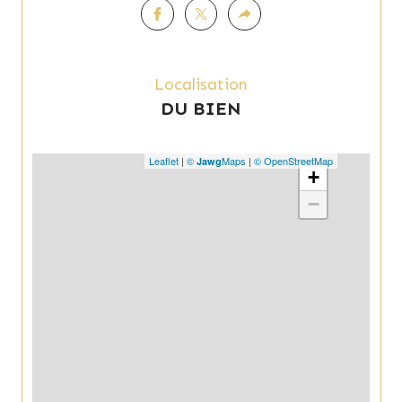
Localisation
DU BIEN
Leaflet
|
©
Maps
|
© OpenStreetMap
Jawg
+
−