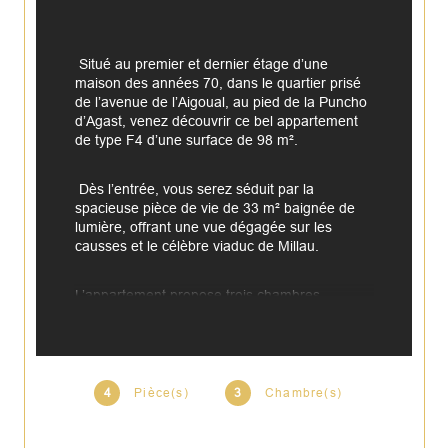
 Situé au premier et dernier étage d’une 
maison des années 70, dans le quartier prisé 
de l’avenue de l’Aigoual, au pied de la Puncho 
d’Agast, venez découvrir ce bel appartement 
de type F4 d’une surface de 98 m².
 Dès l’entrée, vous serez séduit par la 
spacieuse pièce de vie de 33 m² baignée de 
lumière, offrant une vue dégagée sur les 
causses et le célèbre viaduc de Millau.
L’appartement propose trois chambres 
confortables de 9,70 m², 12,28 m² et 12,56 
m², toutes équipées de placards intégrés, un 
dressing généreux de 7,10 m², une salle d’eau 
moderne de 5,63 m², une buanderie de 2,30 
m² ainsi qu’un dégagement avec rangement.
4
Pièce(s)
3
Chambre(s)
À l’extérieur, vous bénéficierez d’un jardin 