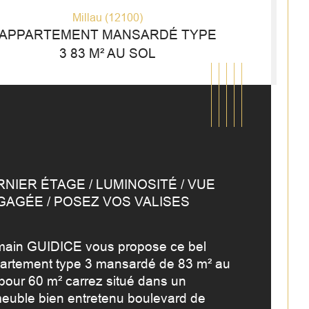
Millau (12100)
APPARTEMENT MANSARDÉ TYPE
3 83 M² AU SOL
NIER ÉTAGE / LUMINOSITÉ / VUE 
GAGÉE / POSEZ VOS VALISES
ain GUIDICE vous propose ce bel 
artement type 3 mansardé de 83 m² au 
mbre de pièces
istiques
Valeurs
 pour 60 m² carrez situé dans un 
euble bien entretenu boulevard de 
age