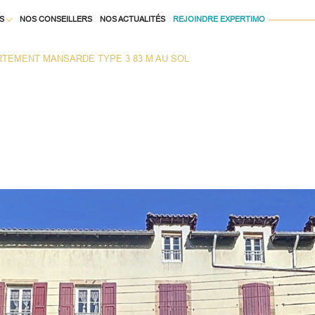
S
NOS CONSEILLERS
NOS ACTUALITÉS
REJOINDRE EXPERTIMO
Voir les
19
annonces
TEMENT MANSARDE TYPE 3 83 M AU SOL
À LA LOCATION
uer
Estimer
1
LOCALISATION
BUDGET
née
isonnier
immo pro