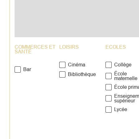
COMMERCES ET
LOISIRS
ECOLES
SANTÉ
Cinéma
Collège
Bar
École
Bibliothèque
maternelle
École prim
Enseignem
supérieur
Lycée