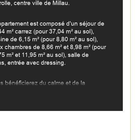
rolle, centre ville de Millau.
mbre de niveaux
ppartement est composé d'un séjour de 
censeur
44 m² carrez (pour 37,04 m² au sol), 
ine de 6,15 m² (pour 8,80 m² au sol), 
x chambres de 8,66 m² et 8,98 m² (pour 
5 m² et 11,95 m² au sol), salle de 
ns, entrée avec dressing.
s bénéficierez du calme et de la 
inosté d'un dernier étage et des vues 
inantes et dégagées: côté Est sur la 
ho d'Agast, le Beffroi et l' église Saint 
in, côté ouest sur les jardins du 
teau de Sambucy et le Viaduc de Millau.