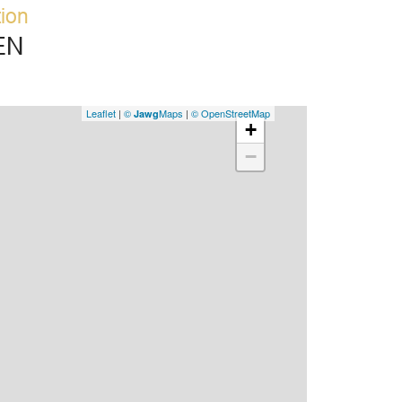
tion
EN
Leaflet
|
©
Maps
|
© OpenStreetMap
Jawg
+
−