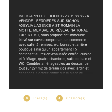
INFOS APPELEZ JULIEN 06 23 91 88 86 - A 
VENDRE - FERRIERES-SUR-SICHON - 
AXEYLIA L'AGENCE À ST ROMAIN LA 
MOTTE, MEMBRE DU RÉSEAU NATIONAL 
EXPERTIMO, vous propose cet immeuble 
élevé sur caves comprenant un commerce 
avec salle, 2 remises, wc, bureau et arrière-
boutique ainsi qu'un appartement T5 
contenant au rez-de-chaussée entrée, cuisine 
et à l'étage, quatre chambres, salle de bain et 
WC. Combles aménageables au-dessus. Le 
tout sur 274m2 de terrain clos avec jardin et 
cabanons. Secteur calme sur la place du 
village.
Loyer annuel de 7108€ pour un rendement à 
plus de 10%.
8
Pièce(s)
4
Chambre(s)
N'hésitez pas à nous contacter pour une visite 
virtuelle 360°en temps réel - www.axeylia.fr - 