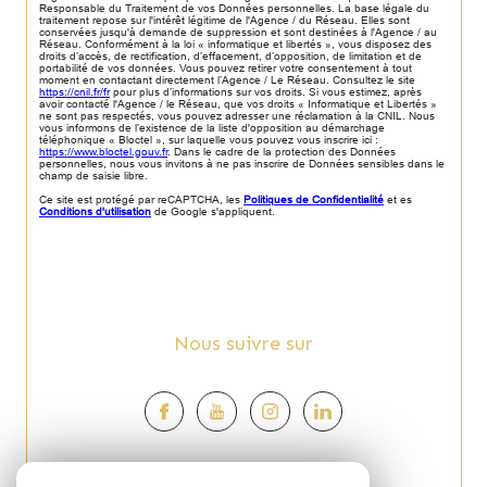
Responsable du Traitement de vos Données personnelles. La base légale du
traitement repose sur l'intérêt légitime de l'Agence / du Réseau. Elles sont
conservées jusqu'à demande de suppression et sont destinées à l'Agence / au
Réseau. Conformément à la loi « informatique et libertés », vous disposez des
droits d’accès, de rectification, d’effacement, d’opposition, de limitation et de
portabilité de vos données. Vous pouvez retirer votre consentement à tout
moment en contactant directement l’Agence / Le Réseau. Consultez le site
https://cnil.fr/fr
pour plus d’informations sur vos droits. Si vous estimez, après
avoir contacté l'Agence / le Réseau, que vos droits « Informatique et Libertés »
ne sont pas respectés, vous pouvez adresser une réclamation à la CNIL. Nous
vous informons de l’existence de la liste d'opposition au démarchage
téléphonique « Bloctel », sur laquelle vous pouvez vous inscrire ici :
https://www.bloctel.gouv.fr
. Dans le cadre de la protection des Données
personnelles, nous vous invitons à ne pas inscrire de Données sensibles dans le
champ de saisie libre.
Ce site est protégé par reCAPTCHA, les
Politiques de Confidentialité
et es
Conditions d'utilisation
de Google s'appliquent.
Nous suivre sur