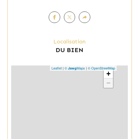
Localisation
DU BIEN
Leaflet
|
©
Maps
|
© OpenStreetMap
Jawg
+
−