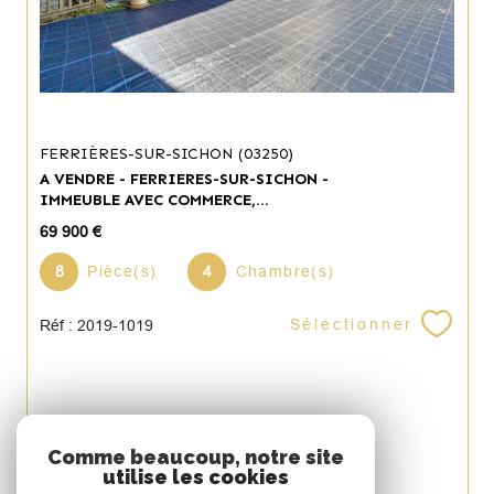
FERRIÈRES-SUR-SICHON (03250)
A VENDRE - FERRIERES-SUR-SICHON -
IMMEUBLE AVEC COMMERCE,...
69 900 €
8
Pièce(s)
4
Chambre(s)
Sélectionner
Réf : 2019-1019
Espace
Comme beaucoup, notre site
utilise les cookies
PROPRIÉTAIRE