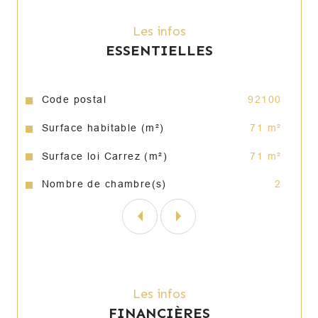
Contacter Frédéric BOUVET par mail : 
contact@seniorim.fr ou par téléphone au 06 
Les infos
63 04 07 90 ou 01 39 58 74 76.
ESSENTIELLES
Caractéristiques
Valeurs
Code postal
92100
Surface habitable (m²)
71 m²
Surface loi Carrez (m²)
71 m²
Nombre de chambre(s)
2
Les infos
FINANCIÈRES