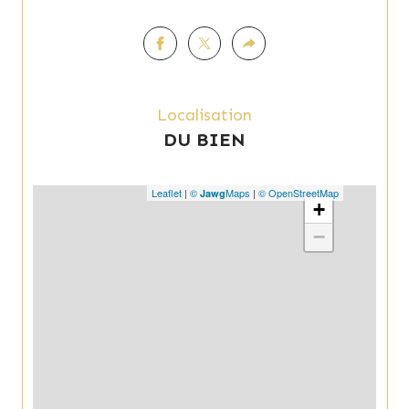
Localisation
DU BIEN
Leaflet
|
©
Maps
|
© OpenStreetMap
Jawg
+
−