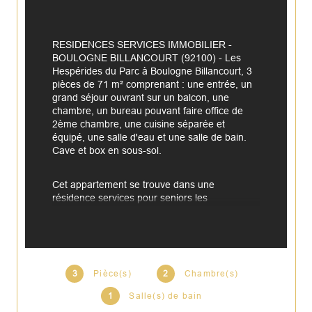
RESIDENCES SERVICES IMMOBILIER - 
BOULOGNE BILLANCOURT (92100) - Les 
Hespérides du Parc à Boulogne Billancourt, 3 
pièces de 71 m² comprenant : une entrée, un 
grand séjour ouvrant sur un balcon, une 
chambre, un bureau pouvant faire office de 
2ème chambre, une cuisine séparée et 
équipé, une salle d'eau et une salle de bain. 
Cave et box en sous-sol.
Cet appartement se trouve dans une 
résidence services pour seniors les 
Hespérides avec un jardin, avec un accueil, un 
restaurant, une salle de jeux (bridge, scrabble, 
etc..)..
Proche de toutes commodités et des bus et du 
3
Pièce(s)
2
Chambre(s)
métro ligne 10.
1
Salle(s) de bain