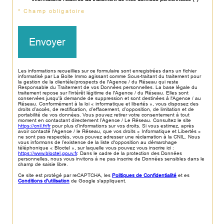
* Champ obligatoire
Envoyer
Les informations recueillies sur ce formulaire sont enregistrées dans un fichier
informatisé par La Boite Immo agissant comme Sous-traitant du traitement pour
la gestion de la clientèle/prospects de l'Agence / du Réseau qui reste
Responsable du Traitement de vos Données personnelles. La base légale du
traitement repose sur l'intérêt légitime de l'Agence / du Réseau. Elles sont
conservées jusqu'à demande de suppression et sont destinées à l'Agence / au
Réseau. Conformément à la loi « informatique et libertés », vous disposez des
droits d’accès, de rectification, d’effacement, d’opposition, de limitation et de
portabilité de vos données. Vous pouvez retirer votre consentement à tout
moment en contactant directement l’Agence / Le Réseau. Consultez le site
https://cnil.fr/fr
pour plus d’informations sur vos droits. Si vous estimez, après
avoir contacté l'Agence / le Réseau, que vos droits « Informatique et Libertés »
ne sont pas respectés, vous pouvez adresser une réclamation à la CNIL. Nous
vous informons de l’existence de la liste d'opposition au démarchage
téléphonique « Bloctel », sur laquelle vous pouvez vous inscrire ici :
https://www.bloctel.gouv.fr
. Dans le cadre de la protection des Données
personnelles, nous vous invitons à ne pas inscrire de Données sensibles dans le
champ de saisie libre.
Ce site est protégé par reCAPTCHA, les
Politiques de Confidentialité
et es
Conditions d'utilisation
de Google s'appliquent.