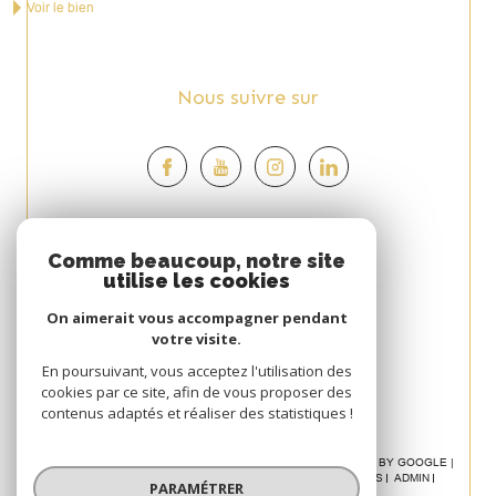
Voir le bien
Nous suivre sur
Espace
Comme beaucoup, notre site
utilise les cookies
PROPRIÉTAIRE
On aimerait vous accompagner pendant
Se connecter
votre visite.
Avis
En poursuivant, vous acceptez l'utilisation des
cookies par ce site, afin de vous proposer des
CLIENT
contenus adaptés et réaliser des statistiques !
© 2026 | TOUS DROITS RÉSERVÉS | TRADUCTION POWERED BY GOOGLE |
NOS HONORAIRES
PLAN DU SITE
MENTIONS LÉGALES
ADMIN
PARAMÉTRER
POLITIQUE RGPD
COOKIES