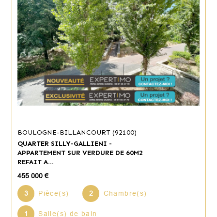
BOULOGNE-BILLANCOURT (92100)
QUARTER SILLY-GALLIENI -
APPARTEMENT SUR VERDURE DE 60M2
REFAIT A...
455 000 €
3
Pièce(s)
2
Chambre(s)
1
Salle(s) de bain