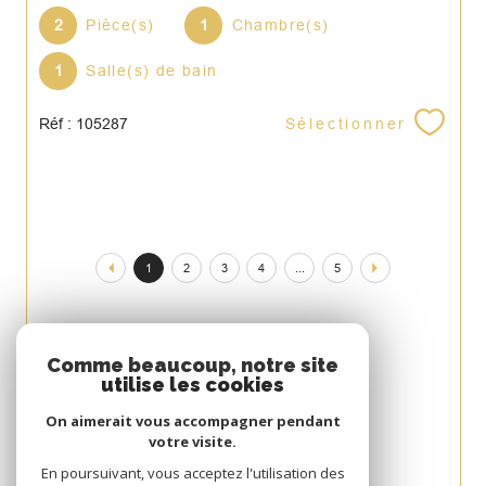
2
Pièce(s)
1
Chambre(s)
1
Salle(s) de bain
Sélectionner
Réf : 105287
1
2
3
4
...
5
Espace
Comme beaucoup, notre site
utilise les cookies
PROPRIÉTAIRE
On aimerait vous accompagner pendant
Se connecter
votre visite.
Avis
En poursuivant, vous acceptez l'utilisation des