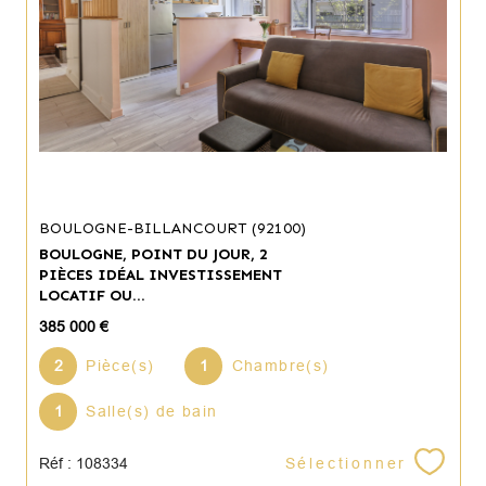
BOULOGNE-BILLANCOURT (92100)
BOULOGNE, POINT DU JOUR, 2
PIÈCES IDÉAL INVESTISSEMENT
LOCATIF OU...
385 000 €
2
Pièce(s)
1
Chambre(s)
1
Salle(s) de bain
Sélectionner
Réf : 108334