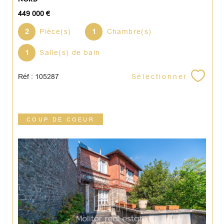
449 000 €
2
Pièce(s)
1
Chambre(s)
1
Salle(s) de bain
Sélectionner
Réf : 105287
COUP DE COEUR