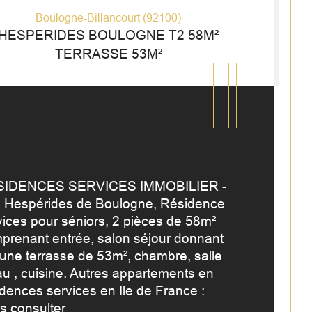
Boulogne-Billancourt (92100)
HESPERIDES BOULOGNE T2 58M²
TERRASSE 53M²
IDENCES SERVICES IMMOBILIER - 
 Hespérides de Boulogne, Résidence 
vices pour séniors, 2 pièces de 58m² 
prenant entrée, salon séjour donnant 
 une terrasse de 53m², chambre, salle 
mbre de pièces
istiques
Valeurs
au , cuisine. Autres appartements en 
idences services en Ile de France : 
censeur
s consulter