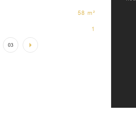
58 m²
Nb 
1
Int
03