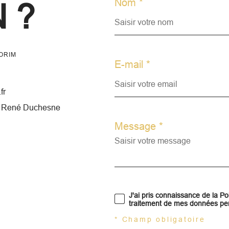
Nom *
 ?
ORIM
E-mail *
fr
n René Duchesne
Message *
J'ai pris connaissance de la Pol
traitement de mes données per
* Champ obligatoire