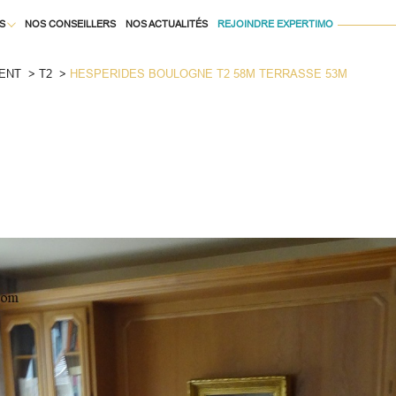
S
NOS CONSEILLERS
NOS ACTUALITÉS
REJOINDRE EXPERTIMO
Voir les
21
annonces
ENT
T2
HESPERIDES BOULOGNE T2 58M TERRASSE 53M
À LA LOCATION
uer
Estimer
1
LOCALISATION
BUDGET
née
isonnier
 Pièces
immo pro