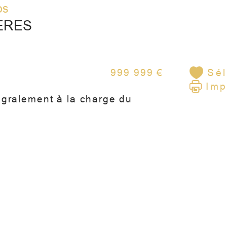
os
ÈRES
999 999 €
Sél
Imp
égralement à la charge du