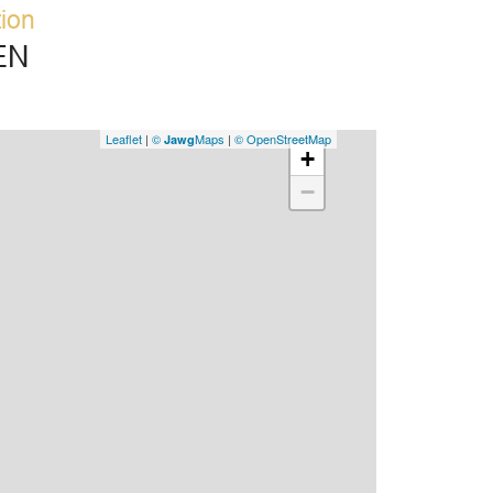
tion
EN
Leaflet
|
©
Maps
|
© OpenStreetMap
Jawg
+
−