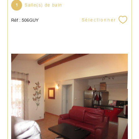
1
Salle(s) de bain
Sélectionner
Réf : 506GUY