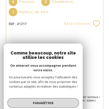
4
Pièce(s)
2
Chambre(s)
1
Salle(s) de bain
Sélectionner
Réf : 41217
Espace
Comme beaucoup, notre site
utilise les cookies
PROPRIÉTAIRE
On aimerait vous accompagner pendant
Se connecter
votre visite.
Avis
En poursuivant, vous acceptez l'utilisation des
cookies par ce site, afin de vous proposer des
CLIENT
contenus adaptés et réaliser des statistiques !
© 2026 | TOUS DROITS RÉSERVÉS | TRADUCTION POWERED BY GOOGLE |
NOS HONORAIRES
PLAN DU SITE
MENTIONS LÉGALES
ADMIN
PARAMÉTRER
POLITIQUE RGPD
COOKIES