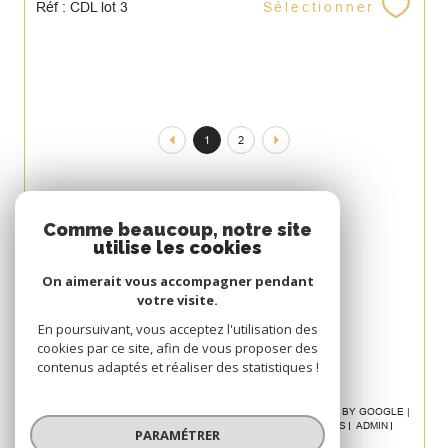
Sélectionner
Réf : CDL lot 3
1
2
Espace
Comme beaucoup, notre site
utilise les cookies
PROPRIÉTAIRE
On aimerait vous accompagner pendant
Se connecter
votre visite.
Avis
En poursuivant, vous acceptez l'utilisation des
cookies par ce site, afin de vous proposer des
CLIENT
contenus adaptés et réaliser des statistiques !
© 2026 | TOUS DROITS RÉSERVÉS | TRADUCTION POWERED BY GOOGLE |
NOS HONORAIRES
PLAN DU SITE
MENTIONS LÉGALES
ADMIN
PARAMÉTRER
POLITIQUE RGPD
COOKIES