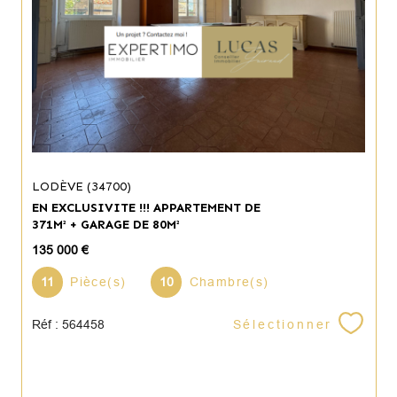
LODÈVE (34700)
EN EXCLUSIVITE !!! APPARTEMENT DE
371M² + GARAGE DE 80M²
135 000 €
11
Pièce(s)
10
Chambre(s)
Sélectionner
Réf : 564458