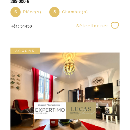
299 000 €
6
Pièce(s)
5
Chambre(s)
Sélectionner
Réf : 54458
ACCORD