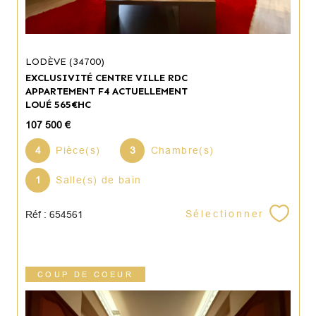
LODÈVE (34700)
EXCLUSIVITÉ CENTRE VILLE RDC
APPARTEMENT F4 ACTUELLEMENT
LOUÉ 565€HC
107 500 €
4
Pièce(s)
3
Chambre(s)
1
Salle(s) de bain
Sélectionner
Réf : 654561
COUP DE COEUR