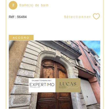
2
Salle(s) de bain
Sélectionner
Réf : 56484
ACCORD