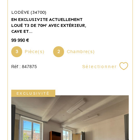
LODÈVE (34700)
EN EXCLUSIVITE ACTUELLEMENT
LOUÉ T3 DE 70M² AVEC EXTÉRIEUR,
CAVE ET...
99 990 €
3
Pièce(s)
2
Chambre(s)
Sélectionner
Réf : 847875
EXCLUSIVITÉ