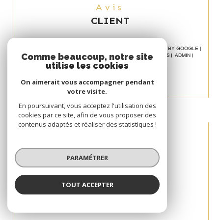
Avis
CLIENT
© 2026 | TOUS DROITS RÉSERVÉS | TRADUCTION POWERED BY GOOGLE |
Comme beaucoup, notre site
NOS HONORAIRES
PLAN DU SITE
MENTIONS LÉGALES
ADMIN
POLITIQUE RGPD
COOKIES
utilise les cookies
On aimerait vous accompagner pendant
votre visite.
En poursuivant, vous acceptez l'utilisation des
cookies par ce site, afin de vous proposer des
contenus adaptés et réaliser des statistiques !
PARAMÉTRER
TOUT ACCEPTER