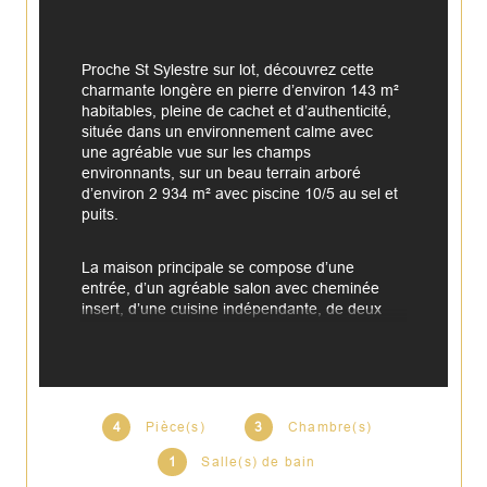
Proche St Sylestre sur lot, découvrez cette 
charmante longère en pierre d’environ 143 m² 
habitables, pleine de cachet et d’authenticité, 
située dans un environnement calme avec 
une agréable vue sur les champs 
environnants, sur un beau terrain arboré 
d’environ 2 934 m² avec piscine 10/5 au sel et 
puits.
La maison principale se compose d’une 
entrée, d’un agréable salon avec cheminée 
insert, d’une cuisine indépendante, de deux 
grandes chambres, d’une salle de bain et de 
toilettes.
Une annexe vient compléter l’ensemble avec 
une chambre indépendante disposant de sa 
4
Pièce(s)
3
Chambre(s)
propre salle d’eau et de toilettes, idéale pour 
1
Salle(s) de bain
recevoir famille, amis ou envisager un projet 
locatif. Vous bénéficierez également d’un 