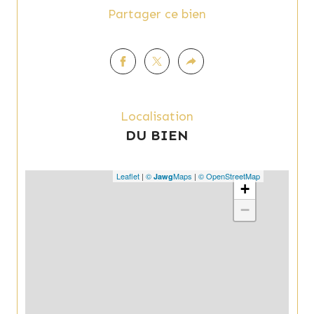
Partager ce bien
Localisation
DU BIEN
Leaflet
|
©
Maps
|
© OpenStreetMap
Jawg
+
−