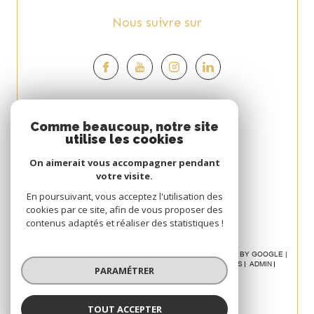
Nous suivre sur
Espace
Comme beaucoup, notre site
utilise les cookies
PROPRIÉTAIRE
On aimerait vous accompagner pendant
Se connecter
votre visite.
Avis
En poursuivant, vous acceptez l'utilisation des
cookies par ce site, afin de vous proposer des
CLIENT
contenus adaptés et réaliser des statistiques !
© 2026 | TOUS DROITS RÉSERVÉS | TRADUCTION POWERED BY GOOGLE |
NOS HONORAIRES
PLAN DU SITE
MENTIONS LÉGALES
ADMIN
PARAMÉTRER
POLITIQUE RGPD
COOKIES
TOUT ACCEPTER