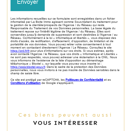
Envoyer
Les informations recueillies sur ce formulaire sont enregistrées dans un fichier
informatisé par La Boite Immo agissant comme Sous-traitant du traitement pour
la gestion de la clientèle/prospects de l'Agence / du Réseau qui reste
Responsable du Traitement de vos Données personnelles. La base légale du
traitement repose sur l'intérêt légitime de l'Agence / du Réseau. Elles sont
conservées jusqu'à demande de suppression et sont destinées à l'Agence / au
Réseau. Conformément à la loi « informatique et libertés », vous disposez des
droits d’accès, de rectification, d’effacement, d’opposition, de limitation et de
portabilité de vos données. Vous pouvez retirer votre consentement à tout
moment en contactant directement l’Agence / Le Réseau. Consultez le site
https://cnil.fr/fr
pour plus d’informations sur vos droits. Si vous estimez, après
avoir contacté l'Agence / le Réseau, que vos droits « Informatique et Libertés »
ne sont pas respectés, vous pouvez adresser une réclamation à la CNIL. Nous
vous informons de l’existence de la liste d'opposition au démarchage
téléphonique « Bloctel », sur laquelle vous pouvez vous inscrire ici :
https://www.bloctel.gouv.fr
. Dans le cadre de la protection des Données
personnelles, nous vous invitons à ne pas inscrire de Données sensibles dans le
champ de saisie libre.
Ce site est protégé par reCAPTCHA, les
Politiques de Confidentialité
et es
Conditions d'utilisation
de Google s'appliquent.
Ces biens peuvent aussi
VOUS INTÉRESSER