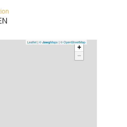
tion
EN
Leaflet
|
©
Maps
|
© OpenStreetMap
Jawg
+
−