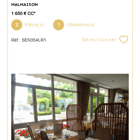
MALMAISON
1 650 €
CC*
2
Pièce(s)
1
Chambre(s)
Sélectionner
Réf : SEN354LR1