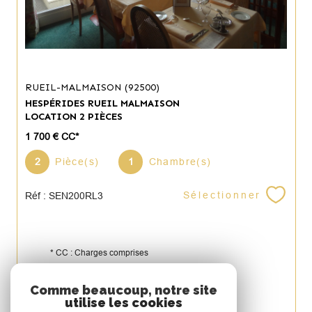
RUEIL-MALMAISON (92500)
HESPÉRIDES RUEIL MALMAISON
LOCATION 2 PIÈCES
1 700 €
CC*
2
Pièce(s)
1
Chambre(s)
Sélectionner
Réf : SEN200RL3
* CC : Charges comprises
Espace
Comme beaucoup, notre site
utilise les cookies
PROPRIÉTAIRE