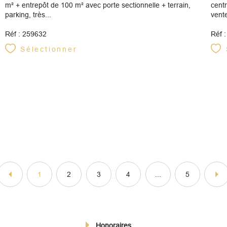
m² + entrepôt de 100 m² avec porte sectionnelle + terrain,
centr
parking, très...
vente
Réf : 259632
Réf 
Sélectionner
1
2
3
4
...
5
Honoraires