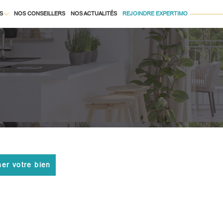
S
NOS CONSEILLERS
NOS ACTUALITÉS
REJOINDRE EXPERTIMO
Voir les
21183
annonces
À LA LOCATION
uer
Estimer
BUDGET
née
isonnier
immo pro
mer votre bien