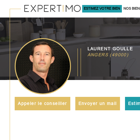
ESTIMEZ VOTRE BIEN
NOS BIEN
À LA VENTE
Acheter
Lo
LAURENT GOULLE
TYPE DE BIEN
ANGERS (49000)
de l'ancien
à l'an
du neuf
en sa
de l'immo pro
de l'
Appeler le conseiller
Envoyer un mail
Esti