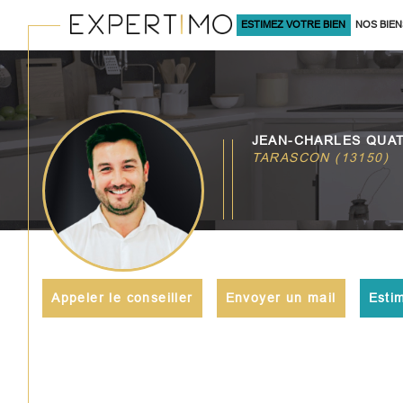
ESTIMEZ VOTRE BIEN
NOS BIEN
À LA VENTE
Acheter
Lo
JEAN-CHARLES QUA
TYPE DE BIEN
TARASCON (13150)
de l'ancien
à l'an
du neuf
en sa
de l'immo pro
de l'
Appeler le conseiller
Envoyer un mail
Esti