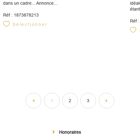
dans un cadre... Annonce...
idéa
étant
Réf : 1873878213
Réf 
Sélectionner
1
2
3
Honoraires