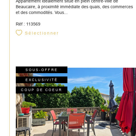
Appartement idéalement situé en plein centre-ville de
Beaucaire, à proximité immédiate des quais, des commerces
et des commodités. Vous...
Réf : 113569
Sélectionner
SOUS-OFFRE
EXCLUSIVITÉ
COUP DE COEUR