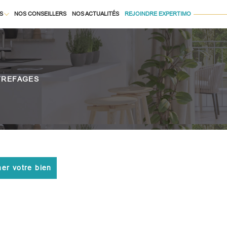
S
NOS CONSEILLERS
NOS ACTUALITÉS
REJOINDRE EXPERTIMO
Voir les
21175
annonces
À LA LOCATION
uer
Estimer
TREFAGES
BUDGET
née
isonnier
immo pro
mer votre bien