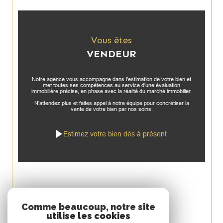
Vous êtes
VENDEUR
Notre agence vous accompagne dans l'estimation de votre bien et
met toutes ses compétences au service d'une évaluation
immobilière précise, en phase avec la réalité du marché immobilier.
N'attendez plus et faites appel à notre équipe pour concrétiser la
vente de votre bien par nos soins.
Estimez votre bien dès à présent
Espace
Comme beaucoup, notre site
utilise les cookies
PROPRIÉTAIRE