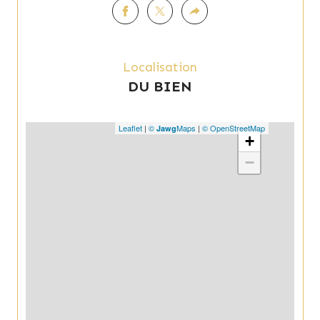
Localisation
DU BIEN
Leaflet
|
©
Maps
|
© OpenStreetMap
Jawg
+
−