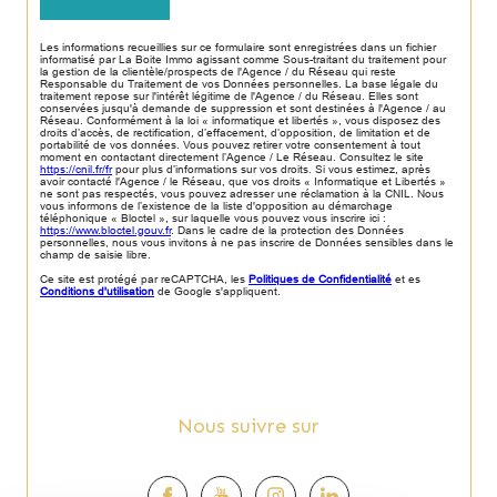
Les informations recueillies sur ce formulaire sont enregistrées dans un fichier
informatisé par La Boite Immo agissant comme Sous-traitant du traitement pour
la gestion de la clientèle/prospects de l'Agence / du Réseau qui reste
Responsable du Traitement de vos Données personnelles. La base légale du
traitement repose sur l'intérêt légitime de l'Agence / du Réseau. Elles sont
conservées jusqu'à demande de suppression et sont destinées à l'Agence / au
Réseau. Conformément à la loi « informatique et libertés », vous disposez des
droits d’accès, de rectification, d’effacement, d’opposition, de limitation et de
portabilité de vos données. Vous pouvez retirer votre consentement à tout
moment en contactant directement l’Agence / Le Réseau. Consultez le site
https://cnil.fr/fr
pour plus d’informations sur vos droits. Si vous estimez, après
avoir contacté l'Agence / le Réseau, que vos droits « Informatique et Libertés »
ne sont pas respectés, vous pouvez adresser une réclamation à la CNIL. Nous
vous informons de l’existence de la liste d'opposition au démarchage
téléphonique « Bloctel », sur laquelle vous pouvez vous inscrire ici :
https://www.bloctel.gouv.fr
. Dans le cadre de la protection des Données
personnelles, nous vous invitons à ne pas inscrire de Données sensibles dans le
champ de saisie libre.
Ce site est protégé par reCAPTCHA, les
Politiques de Confidentialité
et es
Conditions d'utilisation
de Google s'appliquent.
Nous suivre sur