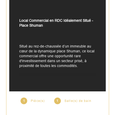
Local Commercial en RDC Idéalement Situé - 
Place Shuman
Situé au rez-de-chaussée d’un immeuble au 
cœur de la dynamique place Shuman, ce local 
commercial offre une opportunité rare 
d'investissement dans un secteur prisé, à 
proximité de toutes les commodités.
Description :
Actuellement destiné à un usage commercial, 
il peut facilement être transformé en studio ou 
en espace de travail pour professions libérales.
1
Pièce(s)
1
Salle(s) de bain
Composition :