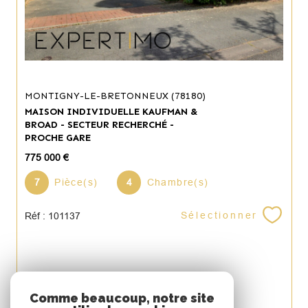
MONTIGNY-LE-BRETONNEUX (78180)
MAISON INDIVIDUELLE KAUFMAN &
BROAD - SECTEUR RECHERCHÉ -
PROCHE GARE
775 000 €
7
Pièce(s)
4
Chambre(s)
Sélectionner
Réf : 101137
Espace
Comme beaucoup, notre site