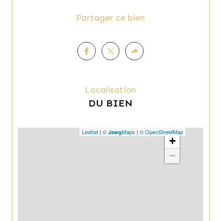
Partager ce bien
Localisation
DU BIEN
Leaflet
|
©
Maps
|
© OpenStreetMap
Jawg
+
−