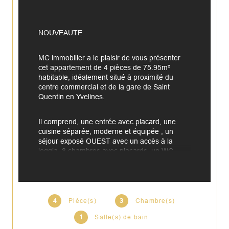
NOUVEAUTE
MC immobilier a le plaisir de vous présenter 
cet appartement de 4 pièces de 75.95m² 
habitable, idéalement situé à proximité du 
centre commercial et de la gare de Saint 
Quentin en Yvelines.
Il comprend, une entrée avec placard, une 
cuisine séparée, moderne et équipée , un 
séjour exposé OUEST avec un accès à la 
loggia, 3 chambres avec placards, un WC 
séparé avec lave-main, une salle de bains. 
Une cave et un box avec l'électricité viennent 
compléter les belles prestations de cet 
appartement.
4
Pièce(s)
3
Chambre(s)
LES PLUS: proximité gare et commerces à 
1
Salle(s) de bain
pied, belles prestations cave et box, double 