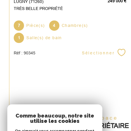
249 000 €
LUGNY (71260)
TRÈS BELLE PROPRIÉTÉ
7
Pièce(s)
4
Chambre(s)
1
Salle(s) de bain
Sélectionner
Réf : 90345
Comme beaucoup, notre site
Espace
utilise les cookies
PROPRIÉTAIRE
On aimerait vous accompagner pendant