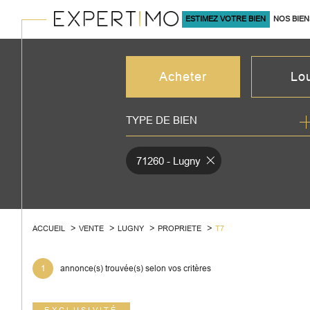
ESTIMEZ VOTRE BIEN
NOS BIEN
À LA VENTE
Acheter
Lo
TYPE DE BIEN
de l'ancien
à l'an
du neuf
en sa
71260 - Lugny
de l'immo pro
de l'
ACCUEIL
VENTE
LUGNY
PROPRIETE
T7
1
annonce(s) trouvée(s) selon vos critères
EXCLUSIVITÉ