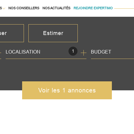
S
NOS CONSEILLERS
NOS ACTUALITÉS
REJOINDRE EXPERTIMO
À LA LOCATION
uer
Estimer
1
LOCALISATION
BUDGET
née
isonnier
immo pro
Voir les
1
annonces