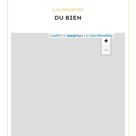
Localisation
DU BIEN
Leaflet
|
©
Maps
|
© OpenStreetMap
Jawg
+
−