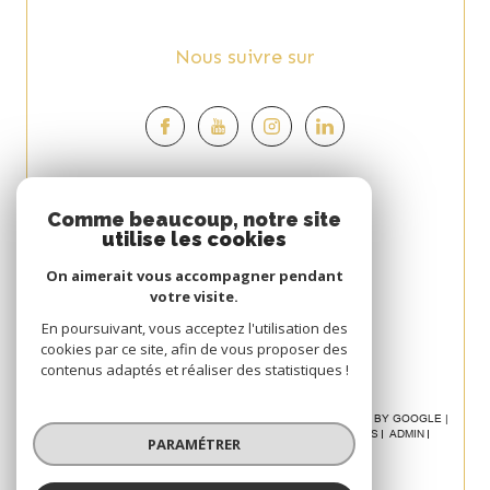
Nous suivre sur
Espace
Comme beaucoup, notre site
utilise les cookies
PROPRIÉTAIRE
On aimerait vous accompagner pendant
Se connecter
votre visite.
Avis
En poursuivant, vous acceptez l'utilisation des
cookies par ce site, afin de vous proposer des
CLIENT
contenus adaptés et réaliser des statistiques !
© 2026 | TOUS DROITS RÉSERVÉS | TRADUCTION POWERED BY GOOGLE |
NOS HONORAIRES
PLAN DU SITE
MENTIONS LÉGALES
ADMIN
PARAMÉTRER
POLITIQUE RGPD
COOKIES