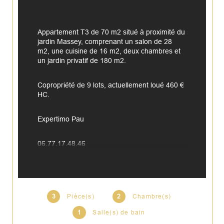
Appartement T3 de 70 m2 situé à proximité du 
jardin Massey, comprenant un salon de 28 
m2, une cuisine de 16 m2, deux chambres et 
un jardin privatif de 180 m2.
Copropriété de 9 lots, actuellement loué 460 € 
HC.
Expertimo Pau
06.77.17.48.46
expertimo.pau@gmail.com
Annonce proposée par un agent commercial
3
Pièce(s)
2
Chambre(s)
1
Salle(s) de bain