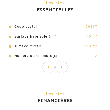
Les infos
Extérieur :
Possibilité de construction d’un 
ESSENTIELLES
garage ou d’un carport.
Jardin avec terrasse.
Aucun gros travaux à prévoir
, uniquement du 
Caractéristiques
Valeurs
Code postal
59167
rafraîchissement.
Surface habitable (m²)
70 m²
Idéal pour un 
premier achat
, un 
jeune couple
ou un 
investissement locatif
.
surface terrain
170 m²
Nombre de chambre(s)
2
À visiter sans tarder !
Annonce proposée par un agent commercial
Les infos
FINANCIÈRES