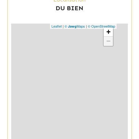
DU BIEN
Leaflet
|
©
Maps
|
© OpenStreetMap
Jawg
+
−