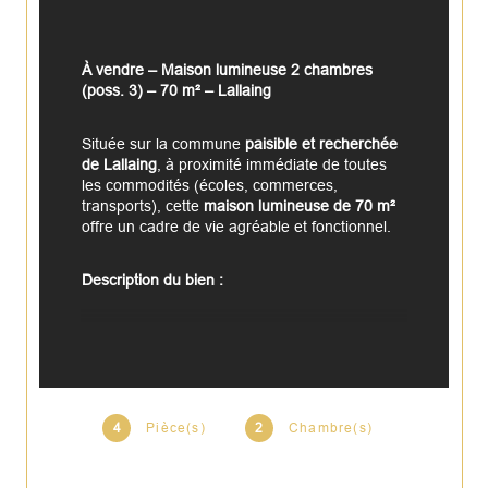
À vendre – Maison lumineuse 2 chambres 
(poss. 3) – 70 m² – Lallaing
Située sur la commune 
paisible et recherchée 
de Lallaing
, à proximité immédiate de toutes 
les commodités (écoles, commerces, 
transports), cette 
maison lumineuse de 70 m²
offre un cadre de vie agréable et fonctionnel.
Description du bien :
Maison isolée
 avec 
fenêtres PVC double 
vitrage, 
2 belles chambres à l’étage.
Possibilité de créer une 3e chambre au rez-de-
chaussée, 
Séjour lumineux
 avec salon et salle 
4
Pièce(s)
2
Chambre(s)
à manger, 
Cuisine fonctionnelle.
Salle de bain 
avec WC
 au rez-de-chaussée.