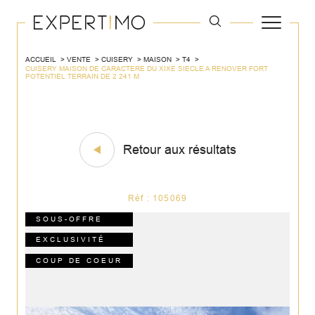
ACCUEIL
VENTE
CUISERY
MAISON
T4
CUISERY MAISON DE CARACTERE DU XIXE SIECLE A RENOVER FORT
POTENTIEL TERRAIN DE 2 241 M
Retour aux résultats
Réf : 105069
SOUS-OFFRE
EXCLUSIVITÉ
COUP DE COEUR