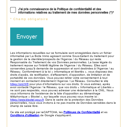
J'ai pris connaissance de la Politique de confidentialité et des
informations relatives au traitement de mes données personnelles (*)*
* Champ obligatoire
Envoyer
Les informations recueillies sur ce formulaire sont enregistrées dans un fichier
informatisé par La Boite Immo agissant comme Sous-traitant du traitement pour
la gestion de la clientèle/prospects de l'Agence / du Réseau qui reste
Responsable du Traitement de vos Données personnelles. La base légale du
traitement repose sur l'intérêt légitime de l'Agence / du Réseau. Elles sont
conservées jusqu'à demande de suppression et sont destinées à l'Agence / au
Réseau. Conformément à la loi « informatique et libertés », vous disposez des
droits d’accès, de rectification, d’effacement, d’opposition, de limitation et de
portabilité de vos données. Vous pouvez retirer votre consentement à tout
moment en contactant directement l’Agence / Le Réseau. Consultez le site
https://cnil.fr/fr
pour plus d’informations sur vos droits. Si vous estimez, après
avoir contacté l'Agence / le Réseau, que vos droits « Informatique et Libertés »
ne sont pas respectés, vous pouvez adresser une réclamation à la CNIL. Nous
vous informons de l’existence de la liste d'opposition au démarchage
téléphonique « Bloctel », sur laquelle vous pouvez vous inscrire ici :
https://www.bloctel.gouv.fr
. Dans le cadre de la protection des Données
personnelles, nous vous invitons à ne pas inscrire de Données sensibles dans le
champ de saisie libre.
Ce site est protégé par reCAPTCHA, les
Politiques de Confidentialité
et es
Conditions d'utilisation
de Google s'appliquent.