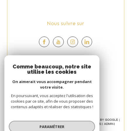
Nous suivre sur
Espace
Comme beaucoup, notre site
utilise les cookies
PROPRIÉTAIRE
On aimerait vous accompagner pendant
Se connecter
votre visite.
Avis
En poursuivant, vous acceptez l'utilisation des
cookies par ce site, afin de vous proposer des
CLIENT
contenus adaptés et réaliser des statistiques !
© 2026 | TOUS DROITS RÉSERVÉS | TRADUCTION POWERED BY GOOGLE |
NOS HONORAIRES
PLAN DU SITE
MENTIONS LÉGALES
ADMIN
PARAMÉTRER
POLITIQUE RGPD
COOKIES