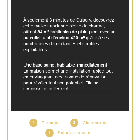
À seulement 3 minutes de Cuisery, découvrez 
cette maison ancienne pleine de charme, 
offrant 
84 m² habitables de plain-pied
, avec un 
potentiel total d’environ 420 m²
 grâce à ses 
nombreuses dépendances et combles 
exploitables.
Une base saine, habitable immédiatement
La maison permet une installation rapide tout 
en envisageant des travaux de rénovation 
pour révéler tout son potentiel. Elle se 
compose actuellement :
d’une cuisine,
d’une salle à manger,
4
Pièce(s)
3
Chambre(s)
de trois chambres (dont une en enfilade),
1
Salle(s) de bain