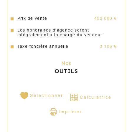
proximité avec la forêt de Montmorency et son esprit 
résidentiel, la commune séduit les familles comme les 
actifs en quête de tranquillité. Elle bénéficie de 
Prix de vente
492 000 €
commerces, d’écoles et d’équipements de proximité, 
tout en restant bien connectée grâce à sa gare qui 
Les honoraires d'agence seront
vous permettra d'aller à gare du nord en 23 minutes, 
intégralement à la charge du vendeur
emplacement idéal pour profiter d’un quotidien 
paisible, sans renoncer aux commodités.
Taxe foncière annuelle
3 106 €
Annonce proposée par un agent commercial
Nos
OUTILS
Sélectionner
Calculatrice
Imprimer