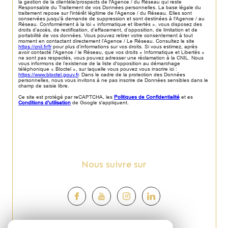
la gestion de la clientèle/prospects de l'Agence / du Réseau qui reste
Responsable du Traitement de vos Données personnelles. La base légale du
traitement repose sur l'intérêt légitime de l'Agence / du Réseau. Elles sont
conservées jusqu'à demande de suppression et sont destinées à l'Agence / au
Réseau. Conformément à la loi « informatique et libertés », vous disposez des
droits d’accès, de rectification, d’effacement, d’opposition, de limitation et de
portabilité de vos données. Vous pouvez retirer votre consentement à tout
moment en contactant directement l’Agence / Le Réseau. Consultez le site
https://cnil.fr/fr
pour plus d’informations sur vos droits. Si vous estimez, après
avoir contacté l'Agence / le Réseau, que vos droits « Informatique et Libertés »
ne sont pas respectés, vous pouvez adresser une réclamation à la CNIL. Nous
vous informons de l’existence de la liste d'opposition au démarchage
téléphonique « Bloctel », sur laquelle vous pouvez vous inscrire ici :
https://www.bloctel.gouv.fr
. Dans le cadre de la protection des Données
personnelles, nous vous invitons à ne pas inscrire de Données sensibles dans le
champ de saisie libre.
Ce site est protégé par reCAPTCHA, les
Politiques de Confidentialité
et es
Conditions d'utilisation
de Google s'appliquent.
Nous suivre sur