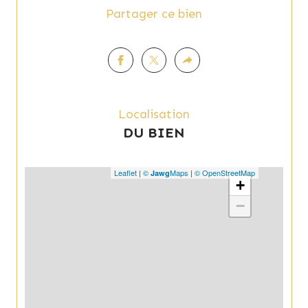
Partager ce bien
Localisation
DU BIEN
Leaflet
|
©
Maps
|
© OpenStreetMap
Jawg
+
−