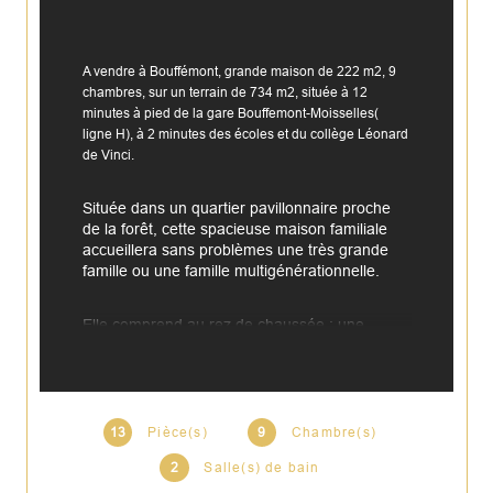
A vendre à Bouffémont, grande maison de 222 m2, 9 
chambres, sur un terrain de 734 m2, située à 12 
minutes à pied de la gare Bouffemont-Moisselles( 
ligne H), à 2 minutes des écoles et du collège Léonard 
de Vinci.
Située dans un quartier pavillonnaire proche 
de la forêt, cette spacieuse maison familiale 
accueillera sans problèmes une très grande 
famille ou une famille multigénérationnelle.
Elle comprend au rez de chaussée : une 
entrée, un grand espace de vie de 68 m2 
comprenant salon avec cheminée insert et 
salle à manger avec une cuisine équipée et 
ouverte, le tout donnant de plain-pied sur une 
belle terrasse côté jardin, 3 chambres, 1 salle 
13
Pièce(s)
9
Chambre(s)
d’eau et 1 salle de bain, 2 WC, et une grande 
2
Salle(s) de bain
lingerie complètent ce niveau.