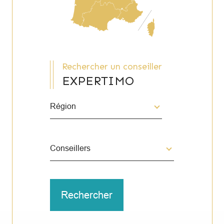
Rechercher un conseiller
EXPERTIMO
Région
Merci
de
sélectionner
une
Conseillers
région
Conseillers
Rechercher