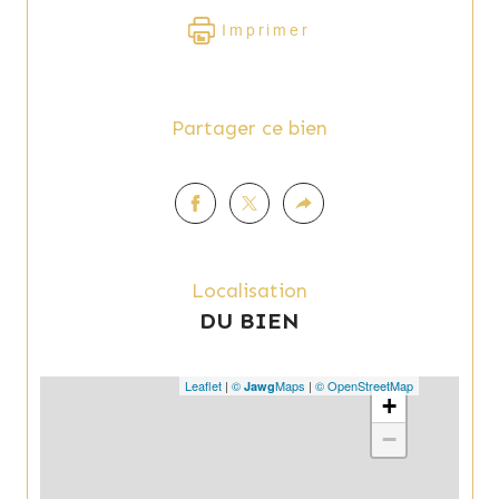
Imprimer
Partager ce bien
Localisation
DU BIEN
Leaflet
|
©
Maps
|
© OpenStreetMap
Jawg
+
−