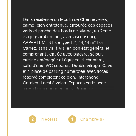
Dans résidence du Moulin de Chennevières, 
calme, bien entretenue, entourée des espaces 
verts et proche des bords de Marne, au 2ème 
étage (sur 4 en tout, avec ascenseur), 
APPARTEMENT de type F2, 44,14 m² Loi 
Carrez, sans vis-à-vis, en bon état général et 
comprenant : entrée avec placard, séjour, 
cuisine aménagée et équipée, 1 chambre, 
salle d'eau, WC séparés. Double vitrage. Cave 
et 1 place de parking numérotée avec accès 
réservé complètent ce bien. Interphone. 
Gardien. Local à vélos. Espaces verts avec 
aires de jeux pour enfants. Proximité 
immédiate écoles maternelle et primaire, 
crèche, centre commercial avec Franprix et 
commerces de proximité, bords de Marne, 
bus (n° 438 et n°308), RER A à 5 min en 
voiture ou à 10 min en bus. Au plus rapide ! 
2
Pièce(s)
1
Chambre(s)
Renseignements et visites : contactez Eléna 
ROUAUD, EXPERTIMO, au 06 26 38 74 49.