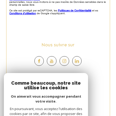
personnelles, nous vous invitons à ne pas inscrire de Données sensibles dans le
champ de saisie libre.
Ce site est protégé par reCAPTCHA, les
Politiques de Confidentialité
et es
Conditions d'utilisation
de Google s'appliquent.
Nous suivre sur
Espace
Comme beaucoup, notre site
utilise les cookies
PROPRIÉTAIRE
On aimerait vous accompagner pendant
Se connecter
votre visite.
Avis
En poursuivant, vous acceptez l'utilisation des
cookies par ce site, afin de vous proposer des
CLIENT