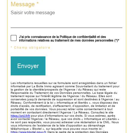
Message *
J'ai pris connaissance de la Politique de confidentialité et des
informations relatives au traitement de mes données personnelles (*)*
* Champ obligatoire
Envoyer
Les informations recueillies sur ce formulaire sont enregistrées dans un fichier
informatisé par La Boite Immo agissant comme Sous-traitant du traitement pour
la gestion de la clientèle/prospects de l'Agence / du Réseau qui reste
Responsable du Traitement de vos Données personnelles. La base légale du
traitement repose sur l'intérêt légitime de l'Agence / du Réseau. Elles sont
conservées jusqu'à demande de suppression et sont destinées à l'Agence / au
Réseau. Conformément à la loi « informatique et libertés », vous disposez des
droits d’accès, de rectification, d’effacement, d’opposition, de limitation et de
portabilité de vos données. Vous pouvez retirer votre consentement à tout
moment en contactant directement l’Agence / Le Réseau. Consultez le site
https://cnil.fr/fr
pour plus d’informations sur vos droits. Si vous estimez, après
avoir contacté l'Agence / le Réseau, que vos droits « Informatique et Libertés »
ne sont pas respectés, vous pouvez adresser une réclamation à la CNIL. Nous
vous informons de l’existence de la liste d'opposition au démarchage
téléphonique « Bloctel », sur laquelle vous pouvez vous inscrire ici :
https://www.bloctel.gouv.fr
. Dans le cadre de la protection des Données