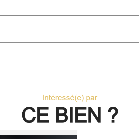
exc
mod
Coll
acc
Intéressé(e) par
Mes 
vent
CE BIEN ?
mer
pas 
aus
proj