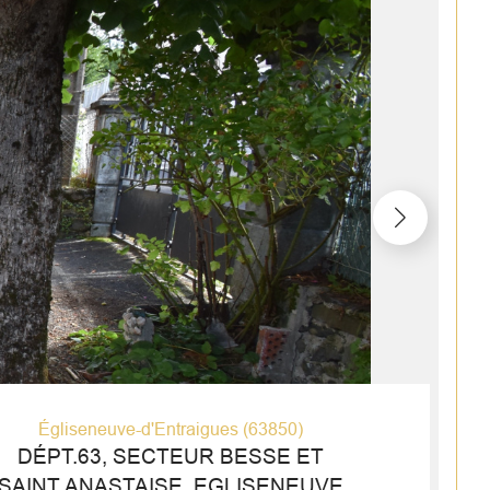
Égliseneuve-d'Entraigues (63850)
DÉPT.63, SECTEUR BESSE ET
SAINT ANASTAISE, EGLISENEUVE