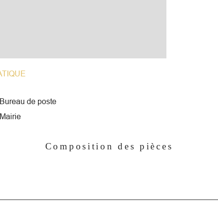
un 
C'e
En 
acc
gui
aut
ATIQUE
Sur 
pêc
Bureau de poste
leu
Mairie
Composition des pièces
C'es
pro
san
gra