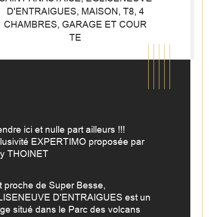
D'ENTRAIGUES, MAISON, T8, 4
CHAMBRES, GARAGE ET COUR
TE
ndre ici et nulle part ailleurs !!! 
lusivité EXPERTIMO proposée par 
ly THOINET
t proche de Super Besse, 
mbre de pièces
istiques
Valeurs
ISENEUVE D'ENTRAIGUES est un 
lage situé dans le Parc des volcans 
mbre de niveaux