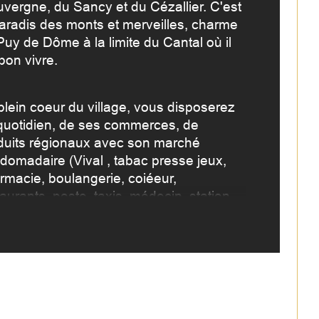
uvergne, du Sancy et du Cézallier. C'est 
paradis des monts et merveilles, charme 
de salle d'eau
Puy de Dôme à la limite du Cantal où il 
 bon vivre.
sine
plein coeur du village, vous disposerez 
quotidien, de ses commerces, de 
duits régionaux avec son marché 
domadaire (Vival , tabac presse jeux, 
rmacie, boulangerie, coiéeur, 
aurants, poste, taxis, médecin, station-
ice, vétérinaire, garagiste et artisans)
e mitoyenne, cette maison de pays 
c ses pierres apparentes et sa 
verture en lauzes, sera un pied terre 
al pour vos vacances, pour un 