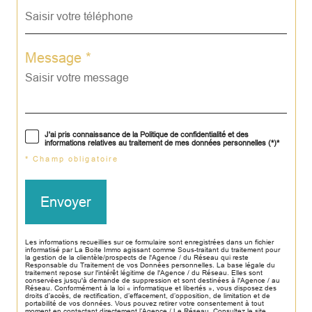
Message *
J'ai pris connaissance de la Politique de confidentialité et des
informations relatives au traitement de mes données personnelles (*)*
* Champ obligatoire
Envoyer
Les informations recueillies sur ce formulaire sont enregistrées dans un fichier
informatisé par La Boite Immo agissant comme Sous-traitant du traitement pour
la gestion de la clientèle/prospects de l'Agence / du Réseau qui reste
Responsable du Traitement de vos Données personnelles. La base légale du
traitement repose sur l'intérêt légitime de l'Agence / du Réseau. Elles sont
conservées jusqu'à demande de suppression et sont destinées à l'Agence / au
Réseau. Conformément à la loi « informatique et libertés », vous disposez des
droits d’accès, de rectification, d’effacement, d’opposition, de limitation et de
portabilité de vos données. Vous pouvez retirer votre consentement à tout
moment en contactant directement l’Agence / Le Réseau. Consultez le site