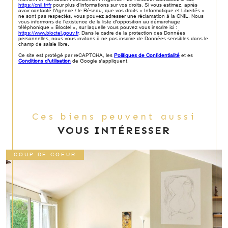
https://cnil.fr/fr
pour plus d’informations sur vos droits. Si vous estimez, après
avoir contacté l'Agence / le Réseau, que vos droits « Informatique et Libertés »
ne sont pas respectés, vous pouvez adresser une réclamation à la CNIL. Nous
vous informons de l’existence de la liste d'opposition au démarchage
téléphonique « Bloctel », sur laquelle vous pouvez vous inscrire ici :
https://www.bloctel.gouv.fr
. Dans le cadre de la protection des Données
personnelles, nous vous invitons à ne pas inscrire de Données sensibles dans le
champ de saisie libre.
Ce site est protégé par reCAPTCHA, les
Politiques de Confidentialité
et es
Conditions d'utilisation
de Google s'appliquent.
Ces biens peuvent aussi
VOUS INTÉRESSER
COUP DE COEUR