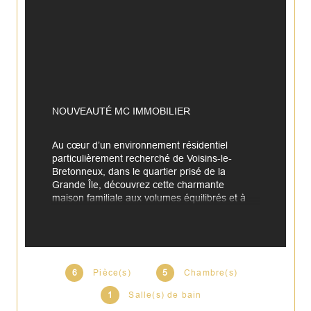
NOUVEAUTÉ MC IMMOBILIER
Au cœur d’un environnement résidentiel 
particulièrement recherché de Voisins-le-
Bretonneux, dans le quartier prisé de la 
Grande Île, découvrez cette charmante 
maison familiale aux volumes équilibrés et à 
l’agencement fonctionnel, offrant 110,74 m² 
habitables et 131,83 m² au sol.
Dès l’entrée, vous serez accueilli par un 
espace convivial desservant un WC 
6
Pièce(s)
5
Chambre(s)
indépendant, une cuisine séparée, aménagée 
1
Salle(s) de bain
et équipée, idéale pour les amateurs de 