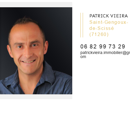
PATRICK VIEIRA
Saint-Gengoux-
de-Scissé
(71260)
06 82 99 73 29
patrickvieira.immobilier@g
om