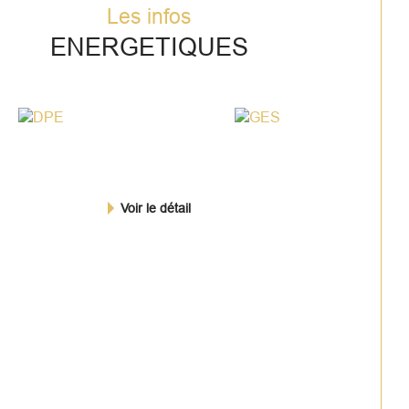
Les infos
nformations au 0682997329. Patrick 
IRA - EI, mandataire indépendant 
ENERGETIQUES
ERTIMO, 88170278100017
once proposée par un agent 
mercial
Voir le détail