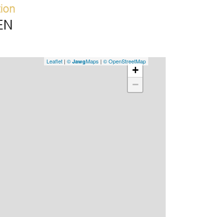
tion
d'i
VIE
EN
EXP
Leaflet
|
©
Maps
|
© OpenStreetMap
Jawg
Ann
+
com
−