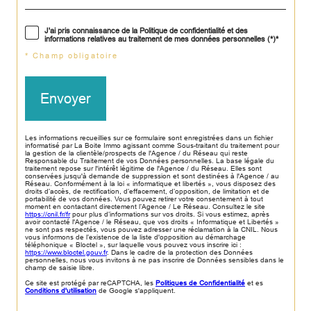
J'ai pris connaissance de la Politique de confidentialité et des
informations relatives au traitement de mes données personnelles (*)*
* Champ obligatoire
Envoyer
Les informations recueillies sur ce formulaire sont enregistrées dans un fichier
informatisé par La Boite Immo agissant comme Sous-traitant du traitement pour
la gestion de la clientèle/prospects de l'Agence / du Réseau qui reste
Responsable du Traitement de vos Données personnelles. La base légale du
traitement repose sur l'intérêt légitime de l'Agence / du Réseau. Elles sont
conservées jusqu'à demande de suppression et sont destinées à l'Agence / au
Réseau. Conformément à la loi « informatique et libertés », vous disposez des
droits d’accès, de rectification, d’effacement, d’opposition, de limitation et de
portabilité de vos données. Vous pouvez retirer votre consentement à tout
moment en contactant directement l’Agence / Le Réseau. Consultez le site
https://cnil.fr/fr
pour plus d’informations sur vos droits. Si vous estimez, après
avoir contacté l'Agence / le Réseau, que vos droits « Informatique et Libertés »
ne sont pas respectés, vous pouvez adresser une réclamation à la CNIL. Nous
vous informons de l’existence de la liste d'opposition au démarchage
téléphonique « Bloctel », sur laquelle vous pouvez vous inscrire ici :
https://www.bloctel.gouv.fr
. Dans le cadre de la protection des Données
personnelles, nous vous invitons à ne pas inscrire de Données sensibles dans le
champ de saisie libre.
Ce site est protégé par reCAPTCHA, les
Politiques de Confidentialité
et es
Conditions d'utilisation
de Google s'appliquent.