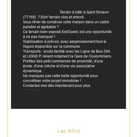
                                        Terrain à bâtir à Saint Simeon 
(77169)  735m² terrain clos et arboré.

Vous rêver de construie votre maison dans un cadre 
paisible et agréable ?

Ce terrain bien exposé Est/Ouest, est une opportunité 
à ne pas manquer !

Viabilisation à prévoir, avec assainissement tout-à-
l'égout disponible sur la commune.

Transports : accès facilité avec les Ligne de Bus 29A 
et LIGNE P, reliant notament la Gare de Coulommiers.

Profitez des petit commerces de proximité, d'une 
école, d'une crèche et d'une vie associative 
dynamique.

Ne manquez pas cette belle opportunité pour 
concrétiser votre projet immobilier !

Contactez-moi dès maintenant pour plus 
Annonce proposée par un agent commercial
Les informations sur les risques auxquels ce bien est 
exposé sont disponibles sur le site 
Géorisques
Les infos