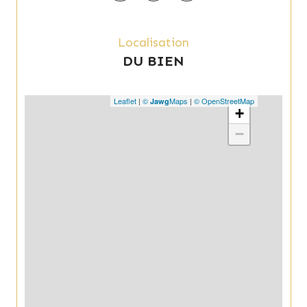
Localisation
DU BIEN
Leaflet
|
©
Maps
|
© OpenStreetMap
Jawg
+
−