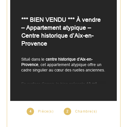
*** BIEN VENDU *** À vendre 
– Appartement atypique – 
Centre historique d’Aix-en-
Provence
Situé dans le 
centre historique d’Aix-en-
Provence
, cet appartement atypique offre un 
cadre singulier au cœur des ruelles anciennes.
En surface Carrez, le bien présente 
13 m²
, 
avec cuisine équipée, seule pièce disposant 
d’une ouverture sur l’extérieur.
À ce niveau, vous trouverez également une 
4
Pièce(s)
2
Chambre(s)
seconde pièce d’environ 12,50 m², aujourd’hui 
utilisée comme salon, offrant un espace 
complémentaire apprécié pour un futur 