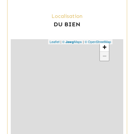
Localisation
DU BIEN
Leaflet
|
©
Maps
|
© OpenStreetMap
Jawg
+
−