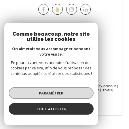
Espace
Comme beaucoup, notre site
utilise les cookies
PROPRIÉTAIRE
On aimerait vous accompagner pendant
Se connecter
votre visite.
Avis
En poursuivant, vous acceptez l'utilisation des
cookies par ce site, afin de vous proposer des
CLIENT
contenus adaptés et réaliser des statistiques !
© 2026 | TOUS DROITS RÉSERVÉS | TRADUCTION POWERED BY GOOGLE |
NOS HONORAIRES
PLAN DU SITE
MENTIONS LÉGALES
ADMIN
PARAMÉTRER
POLITIQUE RGPD
COOKIES
TOUT ACCEPTER