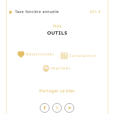
06 77 35 29 57
Taxe foncière annuelle
901 €
spb.immobilier@gmail.com
Nos
Annonce proposée par un agent commercial
OUTILS
Les informations sur les risques auxquels ce bien est 
exposé sont disponibles sur le site 
Géorisques
Sélectionner
Calculatrice
Imprimer
Partager ce bien