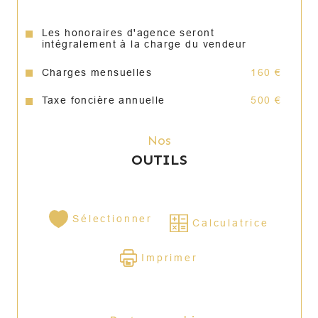
520873308 Draguignan. Honoraires à la 
charge du vendeur. Pour l’état des risques et 
pollutions de votre secteur, voici le lien pour 
Les honoraires d'agence seront
intégralement à la charge du vendeur
les informations : 
https://www.georisques.gouv.fr/
Charges mensuelles
160 €
Annonce proposée par un agent commercial
Taxe foncière annuelle
500 €
Nos
OUTILS
Sélectionner
Calculatrice
Imprimer