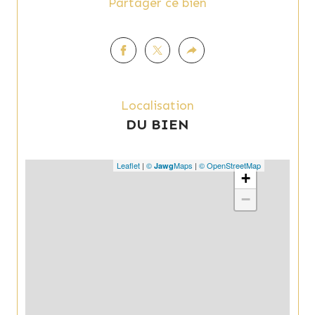
Partager ce bien
Localisation
DU BIEN
Leaflet
|
©
Maps
|
© OpenStreetMap
Jawg
+
−