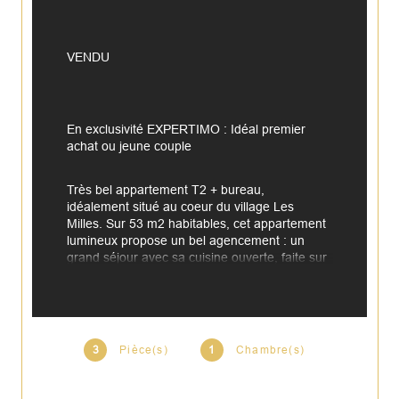
VENDU
En exclusivité EXPERTIMO : Idéal premier 
achat ou jeune couple
Très bel appartement T2 + bureau, 
idéalement situé au coeur du village Les 
Milles. Sur 53 m2 habitables, cet appartement 
lumineux propose un bel agencement : un 
grand séjour avec sa cuisine ouverte, faite sur 
mesure avec de nombreux rangements. Une 
chambre spacieuse (11,6 m2) avec le soleil 
l'après-midi, la salle d'eau récemment 
rénovée et un wc séparé. Un bureau de 7 m2 
se rajoute à l'ensemble, cet espace peut très 
3
Pièce(s)
1
Chambre(s)
facilement se transformer en chambre bébé 
ou espace nuit pour les invités.