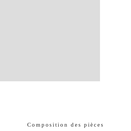
Cont
Man
878
75 
Ann
com
Les 
expo
Composition des pièces