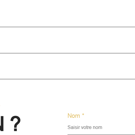
r
Nom *
 ?