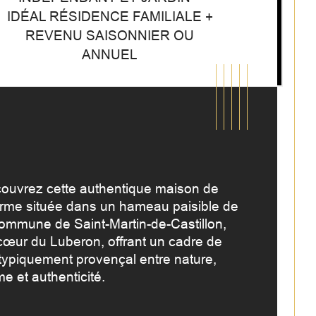
IDÉAL RÉSIDENCE FAMILIALE +
REVENU SAISONNIER OU
ANNUEL
ouvrez cette authentique maison de 
rme située dans un hameau paisible de 
commune de Saint-Martin-de-Castillon, 
cœur du Luberon, offrant un cadre de 
 typiquement provençal entre nature, 
mbre de chambre(s)
istiques
Valeurs
e et authenticité.
mbre de pièces