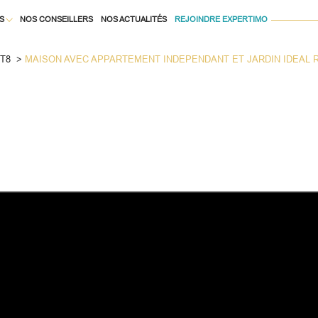
S
NOS CONSEILLERS
NOS ACTUALITÉS
REJOINDRE EXPERTIMO
Voir les
1
annonces
T8
MAISON AVEC APPARTEMENT INDEPENDANT ET JARDIN IDEAL 
À LA LOCATION
uer
Estimer
1
LOCALISATION
BUDGET
née
isonnier
8 Pièces
immo pro