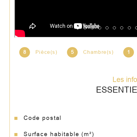
8
Pièce(s)
5
Chambre(s)
1
Les inf
ESSENTI
Code postal
Caractéristiques
Valeurs
Surface habitable (m²)