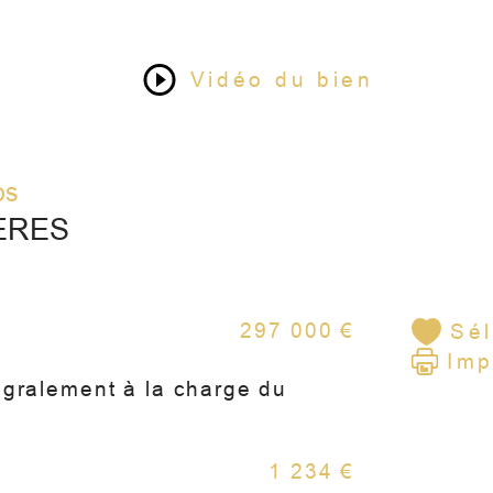
Vidéo du bien
aut
act
os
ÈRES
ann
297 000 €
Sél
À l’
Imp
jard
égralement à la charge du
de s
pro
1 234 €