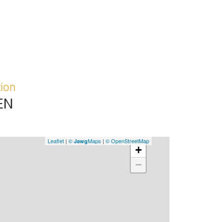
Ce 
réa
frai
pour
part
sou
off
tion
rest
laqu
EN
lign
cons
au s
Leaflet
|
©
Maps
|
© OpenStreetMap
Jawg
+
mai
aff
−
off
incl
pas
sou