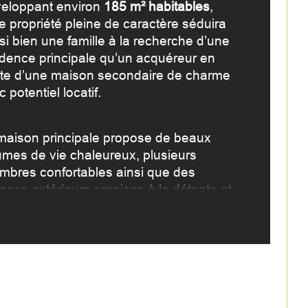
eloppant environ 
185 m² habitables
, 
e propriété pleine de caractère séduira 
mbre de niveaux
si bien une famille à la recherche d’une 
idence principale qu’un acquéreur en 
e
te d’une maison secondaire de charme 
 potentiel locatif.
maison principale propose de beaux 
umes de vie chaleureux, plusieurs 
mbres confortables ainsi que des 
aces extérieurs propices à la détente et 
repas en plein air.
éritable atout rare sur le secteur :
appartement T2 totalement 
épendant
, idéal pour :