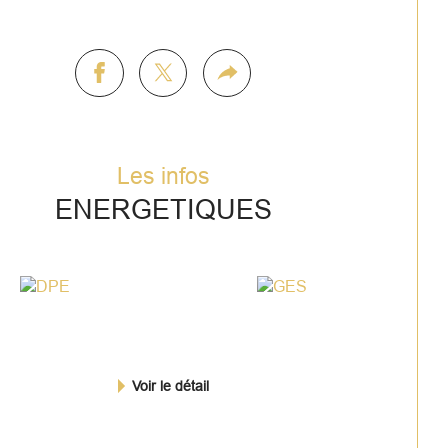
bien est à vendre en vente interactive 
lisée par ENCHERES IMMO.
 Aucuns 
s supplémentaires ne sont à prévoir ni 
 l'acquéreur, ni pour le vendeur. La 
icipation à la vente interactive est 
mise à agrément préalable. Toutes les 
res seront transmises au vendeur, lequel 
Les infos
era libre dans la sélection de l'offre à 
elle il entend donner suite. Une offre en 
ENERGETIQUES
e pendant la vente interactive ne 
titue pas une offre ferme et définitive 
ens de l'article 1114 du Code Civil, 
s une simple intention d'achat. 
Le prix 
iché correspond à un prix de première 
re possible honoraires de négociation 
us,
 étant précisé que ledit prix n’étant 
Voir le détail
 forcément un prix auquel le vendeur 
haite vendre.